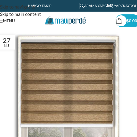
KARGO TAKIP
ARAMA YAP
GIRIŞ YAP / KAYDOL
Skip to navigation
Skip to main content
MENU
$
0.00
27
NIS