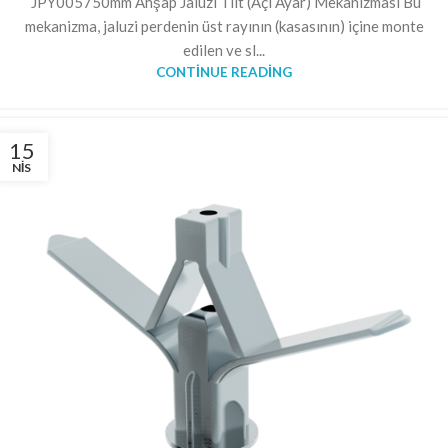
JPY005750mm Ahşap Jaluzi Tilt (Açı Ayar) Mekanizması Bu
mekanizma, jaluzi perdenin üst rayının (kasasının) içine monte
edilen ve sl...
CONTINUE READING
15
NIS