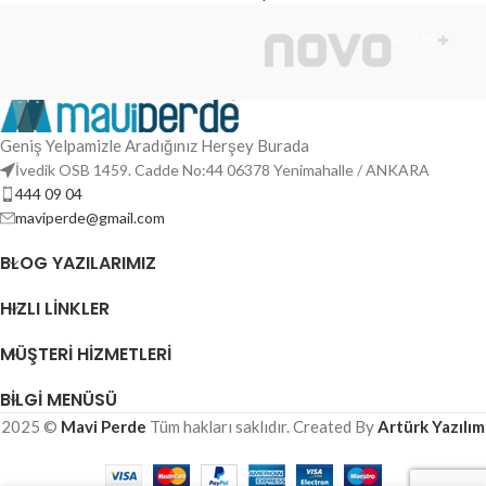
Geniş Yelpamizle Aradığınız Herşey Burada
İvedik OSB 1459. Cadde No:44 06378 Yenimahalle / ANKARA
444 09 04
maviperde@gmail.com
BLOG YAZILARIMIZ
HIZLI LINKLER
MÜŞTERI HIZMETLERI
BILGI MENÜSÜ
2025 ©
Mavi Perde
Tüm hakları saklıdır. Created By
Artürk Yazılım