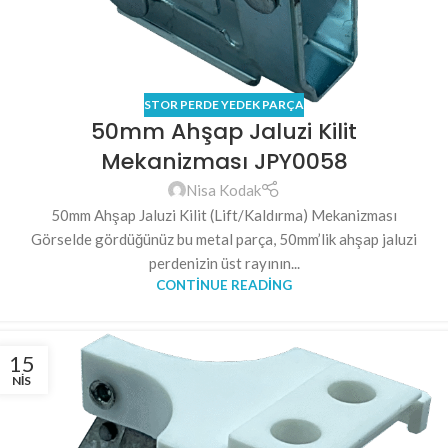
STOR PERDE YEDEK PARÇA
50mm Ahşap Jaluzi Kilit
Mekanizması JPY0058
Nisa Kodak
50mm Ahşap Jaluzi Kilit (Lift/Kaldırma) Mekanizması
Görselde gördüğünüz bu metal parça, 50mm’lik ahşap jaluzi
perdenizin üst rayının...
CONTINUE READING
15
NIS