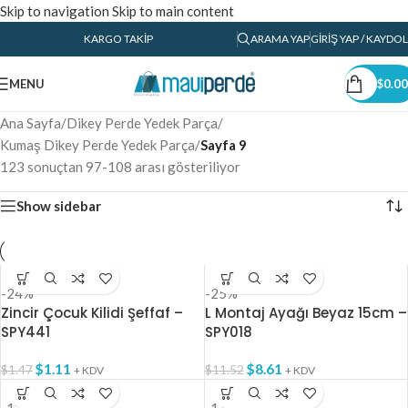
Skip to navigation
Skip to main content
KARGO TAKIP
ARAMA YAP
GIRIŞ YAP / KAYDOL
MENU
$
0.00
Ana Sayfa
/
Dikey Perde Yedek Parça
/
Kumaş Dikey Perde Yedek Parça
/
Sayfa 9
123 sonuçtan 97-108 arası gösteriliyor
Show sidebar
-24%
-25%
Zincir Çocuk Kilidi Şeffaf –
L Montaj Ayağı Beyaz 15cm –
SPY441
SPY018
$
1.11
$
8.61
$
1.47
$
11.52
+ KDV
+ KDV