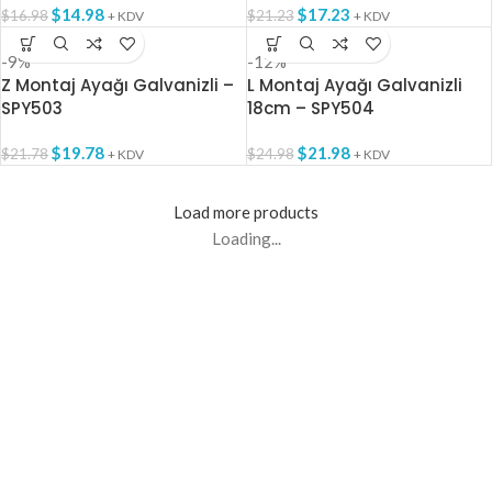
$
14.98
$
17.23
$
16.98
$
21.23
+ KDV
+ KDV
-9%
-12%
Z Montaj Ayağı Galvanizli –
L Montaj Ayağı Galvanizli
SPY503
18cm – SPY504
$
19.78
$
21.98
$
21.78
$
24.98
+ KDV
+ KDV
Load more products
Loading...