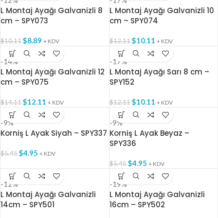
-12%
-17%
L Montaj Ayağı Galvanizli 8
L Montaj Ayağı Galvanizli 10
cm – SPY073
cm – SPY074
$
8.89
$
10.11
$
10.11
$
12.11
+ KDV
+ KDV
-14%
-17%
L Montaj Ayağı Galvanizli 12
L Montaj Ayağı Sarı 8 cm –
cm – SPY075
SPY152
$
12.11
$
10.11
$
14.11
$
12.11
+ KDV
+ KDV
-9%
-9%
Korniş L Ayak Siyah – SPY337
Korniş L Ayak Beyaz –
SPY336
$
4.95
$
5.45
+ KDV
$
4.95
$
5.45
+ KDV
-12%
-19%
L Montaj Ayağı Galvanizli
L Montaj Ayağı Galvanizli
14cm – SPY501
16cm – SPY502