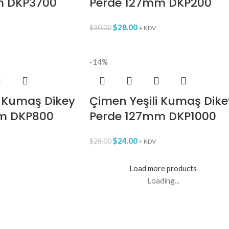
m DKP3700
Perde 127mm DKP200
$
28.00
$
30.00
+ KDV
-14%
 Kumaş Dikey
Çimen Yeşili Kumaş Dike
m DKP800
Perde 127mm DKP1000
$
24.00
$
28.00
+ KDV
Load more products
Loading...