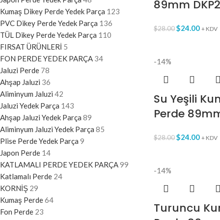
89mm DKP2
Kumaş Dikey Perde Yedek Parça
123
PVC Dikey Perde Yedek Parça
136
$
24.00
$
28.00
+ KDV
TÜL Dikey Perde Yedek Parça
110
FIRSAT ÜRÜNLERİ
5
FON PERDE YEDEK PARÇA
34
-14%
Jaluzi Perde
78
Ahşap Jaluzi
36
Aliminyum Jaluzi
42
Su Yeşili K
Jaluzi Yedek Parça
143
Perde 89mm
Ahşap Jaluzi Yedek Parça
89
Aliminyum Jaluzi Yedek Parça
85
$
24.00
$
28.00
+ KDV
Plise Perde Yedek Parça
9
Japon Perde
14
KATLAMALI PERDE YEDEK PARÇA
99
-14%
Katlamalı Perde
24
KORNİŞ
29
Kumaş Perde
64
Turuncu Ku
Fon Perde
23