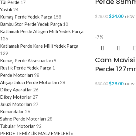
Perde 89m
Tül Perde
17
Yastık
24
$
24.00
Kumaş Perde Yedek Parça
158
$
28.00
+ KDV
Bambu Stor Perde Yedek Parça
10
Katlamalı Perde Altıgen Milli Yedek Parça
-7%
126
Katlamalı Perde Kare Milli Yedek Parça
129
Cam Mavisi
Kumaş Perde Aksesuarları
9
Perde 127m
Rustik Perde Yedek Parça
1
Perde Motorları
98
Ahşap Jaluzi Perde Motorları
28
$
28.00
$
30.00
+ KDV
Dikey Aparatlar
26
Dikey Motorlar
27
Jaluzi Motorları
27
Kumandalar
26
Sahne Perde Motorları
28
Tubular Motorlar
92
PERDE TEMİZLİK MALZEMELERİ
6