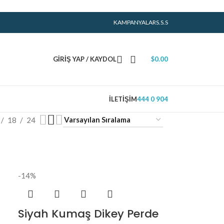
KAMPANYALAR
S.S.S
GIRIŞ YAP / KAYDOL
$
0.00
İLETIŞIM
444 0 904
18
24
-14%
Siyah Kumaş Dikey Perde