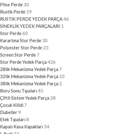
Plise Perde
30
Rustik Perde
19
RUSTİK PERDE YEDEK PARÇA
46
SİNEKLİK YEDEK PARÇALARI
1
Stor Perde
60
Karartma Stor Perde
30
Polyester Stor Perde
23
Screen Stor Perde
7
Stor Perde Yedek Parça
426
28lik Mekanizma Yedek Parça
7
32lik Mekanizma Yedek Parça
10
38lik Mekanizma Yedek Parça
2
Boru Sonu Tıpaları
45
Çiftli Sistem Yedek Parça
28
Çocuk Kilidi
7
Dubeller
9
Etek Tıpaları
8
Kapalı Kasa Kapakları
34
L Ayak
11