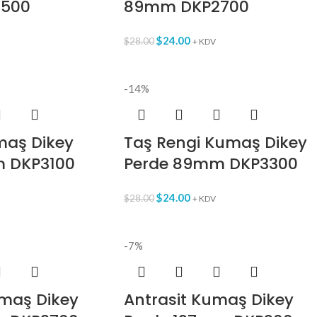
500
89mm DKP2700
$
24.00
$
28.00
+ KDV
-14%
umaş Dikey
Taş Rengi Kumaş Dikey
 DKP3100
Perde 89mm DKP3300
$
24.00
$
28.00
+ KDV
-7%
maş Dikey
Antrasit Kumaş Dikey