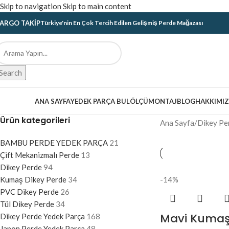
Skip to navigation
Skip to main content
ARGO TAKIP
Türkiye'nin En Çok Tercih Edilen Gelişmiş Perde Mağazası
Search
ategoriler
ANA SAYFA
YEDEK PARÇA BUL
ÖLÇÜ
MONTAJ
BLOG
HAKKIMI
Ürün kategorileri
Ana Sayfa
/
Dikey Pe
BAMBU PERDE YEDEK PARÇA
21
Çift Mekanizmalı Perde
13
Dikey Perde
94
Kumaş Dikey Perde
34
-14%
PVC Dikey Perde
26
Tül Dikey Perde
34
Mavi Kumaş
Dikey Perde Yedek Parça
168
Japon Perde Yedek Parça
48