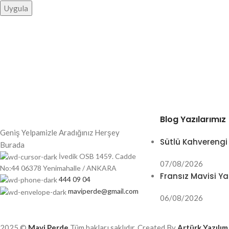
Uygula
Blog Yazılarımız
Geniş Yelpamizle Aradığınız Herşey
Sütlü Kahverengi
Burada
İvedik OSB 1459. Cadde
07/08/2026
No:44 06378 Yenimahalle / ANKARA
Fransız Mavisi Ya
444 09 04
maviperde@gmail.com
06/08/2026
2025 ©
Mavi Perde
Tüm hakları saklıdır. Created By
Artürk Yazılım