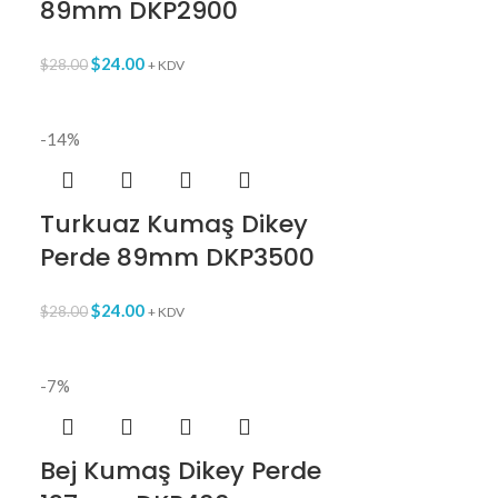
89mm DKP2900
$
24.00
$
28.00
+ KDV
-14%
Turkuaz Kumaş Dikey
Perde 89mm DKP3500
$
24.00
$
28.00
+ KDV
-7%
Bej Kumaş Dikey Perde