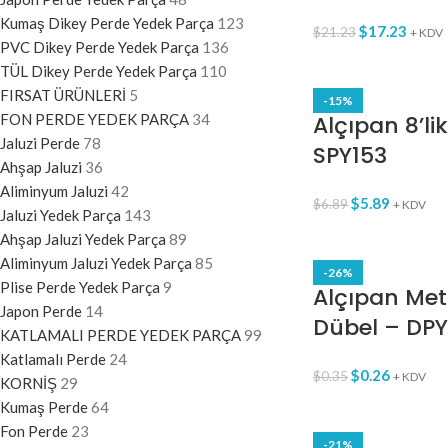
Kumaş Dikey Perde Yedek Parça
123
$
17.23
$
21.23
+ KDV
PVC Dikey Perde Yedek Parça
136
TÜL Dikey Perde Yedek Parça
110
FIRSAT ÜRÜNLERİ
5
-15%
FON PERDE YEDEK PARÇA
34
Alçıpan 8’li
Jaluzi Perde
78
SPY153
Ahşap Jaluzi
36
Aliminyum Jaluzi
42
$
5.89
$
6.89
+ KDV
Jaluzi Yedek Parça
143
Ahşap Jaluzi Yedek Parça
89
Aliminyum Jaluzi Yedek Parça
85
-26%
Plise Perde Yedek Parça
9
Alçıpan Met
Japon Perde
14
Dübel – DPY
KATLAMALI PERDE YEDEK PARÇA
99
Katlamalı Perde
24
$
0.26
$
0.35
+ KDV
KORNİŞ
29
Kumaş Perde
64
Fon Perde
23
-21%