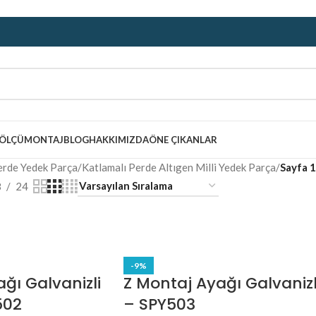
ÖLÇÜ
MONTAJ
BLOG
HAKKIMIZDA
ÖNE ÇIKANLAR
rde Yedek Parça
/
Katlamalı Perde Altıgen Milli Yedek Parça
/
Sayfa 
8
24
-9%
ğı Galvanizli
Z Montaj Ayağı Galvanizl
502
– SPY503