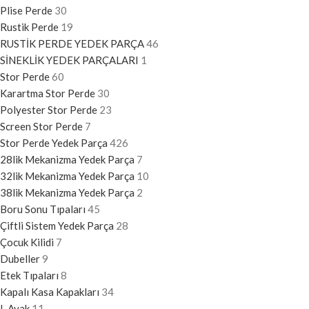
Plise Perde
30
Rustik Perde
19
RUSTİK PERDE YEDEK PARÇA
46
SİNEKLİK YEDEK PARÇALARI
1
Stor Perde
60
Karartma Stor Perde
30
Polyester Stor Perde
23
Screen Stor Perde
7
Stor Perde Yedek Parça
426
28lik Mekanizma Yedek Parça
7
32lik Mekanizma Yedek Parça
10
38lik Mekanizma Yedek Parça
2
Boru Sonu Tıpaları
45
Çiftli Sistem Yedek Parça
28
Çocuk Kilidi
7
Dubeller
9
Etek Tıpaları
8
Kapalı Kasa Kapakları
34
L Ayak
11