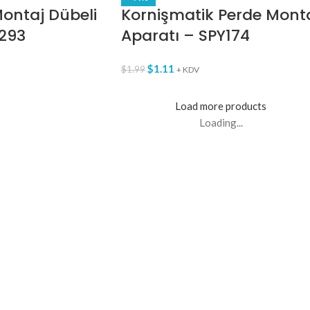
Montaj Dübeli
Kornişmatik Perde Mont
Y293
Aparatı – SPY174
$
1.11
$
1.99
+ KDV
Load more products
Loading...