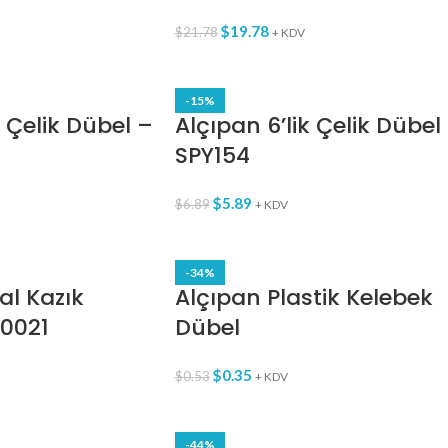
$
19.78
$
21.78
+ KDV
-15%
k Çelik Dübel –
Alçıpan 6’lik Çelik Dübel
SPY154
$
5.89
$
6.89
+ KDV
-34%
al Kazık
Alçıpan Plastik Kelebek
0021
Dübel
$
0.35
$
0.53
+ KDV
-44%