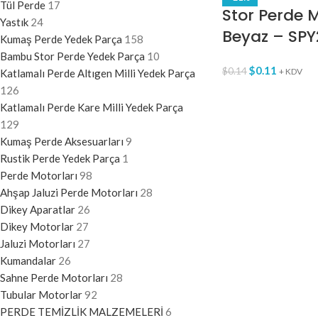
Tül Perde
17
Stor Perde 
Yastık
24
Beyaz – SP
Kumaş Perde Yedek Parça
158
Bambu Stor Perde Yedek Parça
10
$
0.11
$
0.14
+ KDV
Katlamalı Perde Altıgen Milli Yedek Parça
126
Katlamalı Perde Kare Milli Yedek Parça
129
Kumaş Perde Aksesuarları
9
Rustik Perde Yedek Parça
1
Perde Motorları
98
Ahşap Jaluzi Perde Motorları
28
Dikey Aparatlar
26
Dikey Motorlar
27
Jaluzi Motorları
27
Kumandalar
26
Sahne Perde Motorları
28
Tubular Motorlar
92
PERDE TEMİZLİK MALZEMELERİ
6