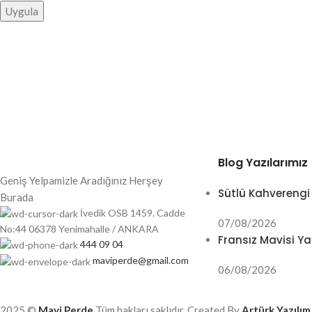
Uygula
Blog Yazılarımız
Geniş Yelpamizle Aradığınız Herşey
Sütlü Kahverengi
Burada
İvedik OSB 1459. Cadde
07/08/2026
No:44 06378 Yenimahalle / ANKARA
Fransız Mavisi Ya
444 09 04
maviperde@gmail.com
06/08/2026
2025 ©
Mavi Perde
Tüm hakları saklıdır. Created By
Artürk Yazılım