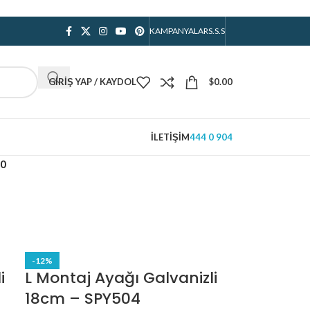
KAMPANYALAR
S.S.S
GIRIŞ YAP / KAYDOL
$
0.00
İLETIŞIM
444 0 904
10
-12%
i
L Montaj Ayağı Galvanizli
18cm – SPY504