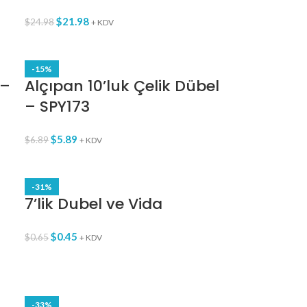
$
21.98
$
24.98
+ KDV
-15%
 –
Alçıpan 10’luk Çelik Dübel
– SPY173
$
5.89
$
6.89
+ KDV
-31%
7’lik Dubel ve Vida
$
0.45
$
0.65
+ KDV
-33%