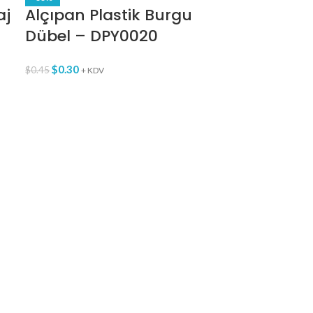
aj
Alçıpan Plastik Burgu
Dübel – DPY0020
$
0.30
$
0.45
+ KDV