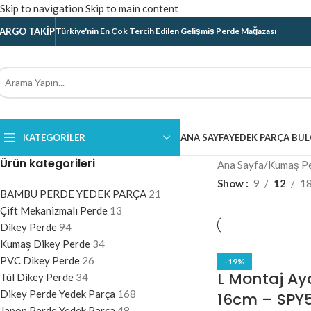
Skip to navigation
Skip to main content
ARGO TAKIP
Türkiye'nin En Çok Tercih Edilen Gelişmiş Perde Mağazası
KATEGORILER
ANA SAYFA
YEDEK PARÇA BUL
Ürün kategorileri
Ana Sayfa
/
Kumaş Pe
Show
9
12
1
BAMBU PERDE YEDEK PARÇA
21
Çift Mekanizmalı Perde
13
Dikey Perde
94
Kumaş Dikey Perde
34
PVC Dikey Perde
26
-19%
L Montaj Aya
Tül Dikey Perde
34
Dikey Perde Yedek Parça
168
16cm – SPY
Japon Perde Yedek Parça
48