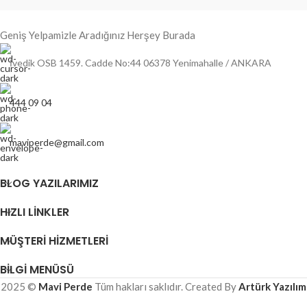
Geniş Yelpamizle Aradığınız Herşey Burada
İvedik OSB 1459. Cadde No:44 06378 Yenimahalle / ANKARA
444 09 04
maviperde@gmail.com
BLOG YAZILARIMIZ
HIZLI LINKLER
MÜŞTERI HIZMETLERI
BILGI MENÜSÜ
2025 ©
Mavi Perde
Tüm hakları saklıdır. Created By
Artürk Yazılım