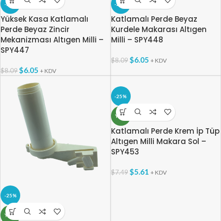
-25%
-25%
Yüksek Kasa Katlamalı
Katlamalı Perde Beyaz
Perde Beyaz Zincir
Kurdele Makarası Altıgen
Mekanizması Altıgen Milli –
Milli – SPY448
SPY447
$
6.05
$
8.09
+ KDV
$
6.05
$
8.09
+ KDV
-25%
YENI
Katlamalı Perde Krem İp Tüp
Altıgen Milli Makara Sol –
SPY453
$
5.61
$
7.49
+ KDV
-25%
YENI