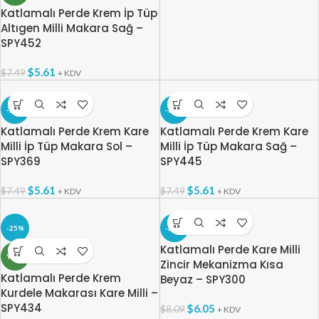
Katlamalı Perde Krem İp Tüp
Altıgen Milli Makara Sağ –
SPY452
$
5.61
$
7.49
+ KDV
-25%
-25%
Katlamalı Perde Krem Kare
Katlamalı Perde Krem Kare
Milli İp Tüp Makara Sol –
Milli İp Tüp Makara Sağ –
SPY369
SPY445
$
5.61
$
5.61
$
7.49
$
7.49
+ KDV
+ KDV
-25%
-25%
Katlamalı Perde Kare Milli
YENI
Zincir Mekanizma Kısa
Katlamalı Perde Krem
Beyaz – SPY300
Kurdele Makarası Kare Milli –
SPY434
$
6.05
$
8.09
+ KDV