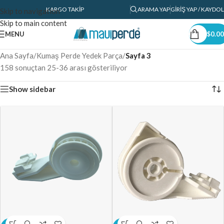
KARGO TAKIP
ARAMA YAP
GIRIŞ YAP / KAYDOL
Skip to navigation
Skip to main content
MENU
$
0.00
Ana Sayfa
/
Kumaş Perde Yedek Parça
/
Sayfa 3
158 sonuçtan 25-36 arası gösteriliyor
Show sidebar