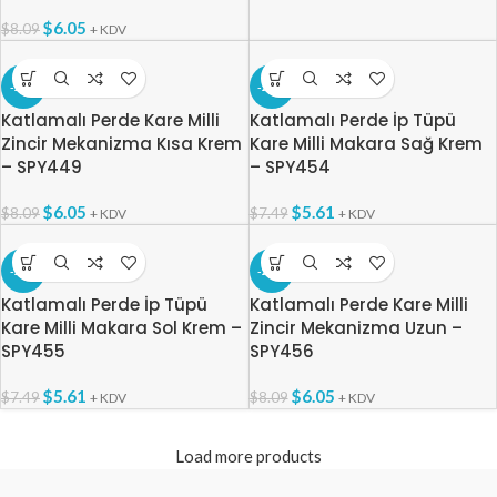
$
6.05
$
8.09
+ KDV
-25%
-25%
Katlamalı Perde Kare Milli
Katlamalı Perde İp Tüpü
Zincir Mekanizma Kısa Krem
Kare Milli Makara Sağ Krem
– SPY449
– SPY454
$
6.05
$
5.61
$
8.09
$
7.49
+ KDV
+ KDV
-25%
-25%
Katlamalı Perde İp Tüpü
Katlamalı Perde Kare Milli
Kare Milli Makara Sol Krem –
Zincir Mekanizma Uzun –
SPY455
SPY456
$
5.61
$
6.05
$
7.49
$
8.09
+ KDV
+ KDV
Load more products