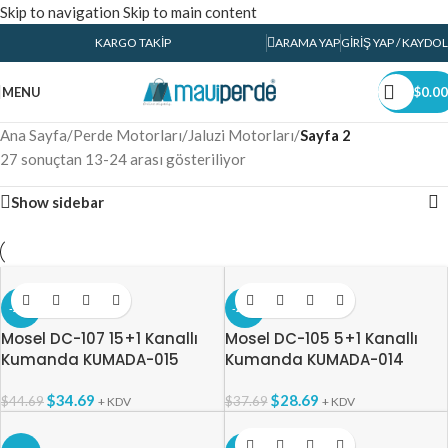
Skip to navigation
Skip to main content
KARGO TAKIP
ARAMA YAP
GIRIŞ YAP / KAYDOL
MENU
$
0.00
Ana Sayfa
/
Perde Motorları
/
Jaluzi Motorları
/
Sayfa 2
27 sonuçtan 13-24 arası gösteriliyor
Show sidebar
-22%
-24%
Mosel DC-107 15+1 Kanallı
Mosel DC-105 5+1 Kanallı
Kumanda KUMADA-015
Kumanda KUMADA-014
$
34.69
$
28.69
$
44.69
$
37.69
+ KDV
+ KDV