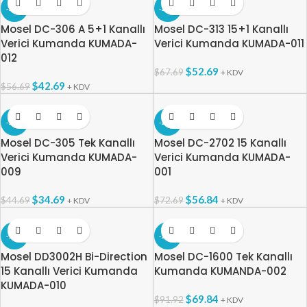
-25%
-22%
Mosel DC-306 A 5+1 Kanallı
Mosel DC-313 15+1 Kanallı
Verici Kumanda KUMADA-
Verici Kumanda KUMADA-011
012
$
52.69
$
67.69
+ KDV
$
42.69
$
56.69
+ KDV
-22%
-22%
Mosel DC-305 Tek Kanallı
Mosel DC-2702 15 Kanallı
Verici Kumanda KUMADA-
Verici Kumanda KUMADA-
009
001
$
34.69
$
56.84
$
44.69
$
72.69
+ KDV
+ KDV
-24%
-24%
Mosel DD3002H Bi-Direction
Mosel DC-1600 Tek Kanallı
15 Kanallı Verici Kumanda
Kumanda KUMANDA-002
KUMADA-010
$
69.84
$
91.92
+ KDV