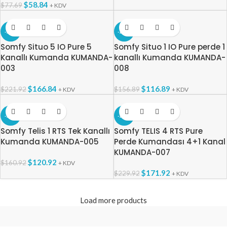
$
58.84
$
77.69
+ KDV
-25%
-25%
Somfy Situo 5 IO Pure 5
Somfy Situo 1 IO Pure perde 1
Kanallı Kumanda KUMANDA-
kanallı Kumanda KUMANDA-
003
008
$
166.84
$
116.89
$
221.92
$
156.89
+ KDV
+ KDV
-25%
-25%
Somfy Telis 1 RTS Tek Kanallı
Somfy TELIS 4 RTS Pure
Kumanda KUMANDA-005
Perde Kumandası 4+1 Kanal
KUMANDA-007
$
120.92
$
160.92
+ KDV
$
171.92
$
229.92
+ KDV
Load more products