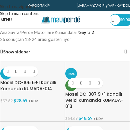
KARGO TAKIP
ARAMA YAP
GIRIŞ YAP / KAYDOL
Skip to navigation
Skip to main content
MENU
$
0.00
Ana Sayfa
/
Perde Motorları
/
Kumandalar
/
Sayfa 2
26 sonuçtan 13-24 arası gösteriliyor
Show sidebar
-24%
-25%
Mosel DC-105 5+1 Kanallı
YENI
Kumanda KUMADA-014
Mosel DC-307 9+1 Kanallı
Verici Kumanda KUMADA-
$
28.69
$
37.69
+ KDV
013
$
48.69
$
64.69
+ KDV