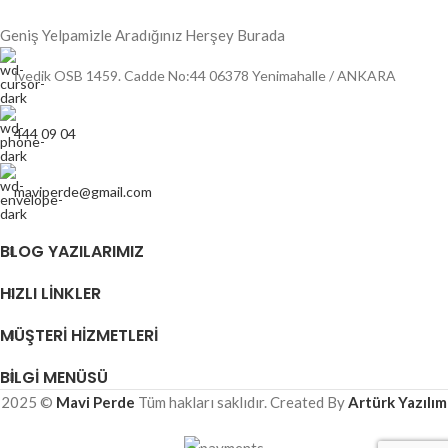
Geniş Yelpamizle Aradığınız Herşey Burada
İvedik OSB 1459. Cadde No:44 06378 Yenimahalle / ANKARA
444 09 04
maviperde@gmail.com
BLOG YAZILARIMIZ
HIZLI LINKLER
MÜŞTERI HIZMETLERI
BILGI MENÜSÜ
2025 ©
Mavi Perde
Tüm hakları saklıdır. Created By
Artürk Yazılım