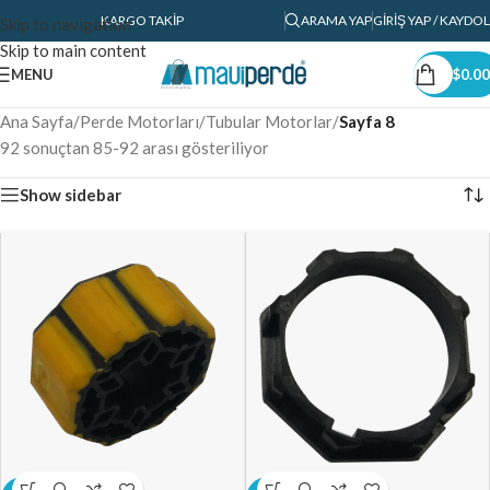
KARGO TAKIP
ARAMA YAP
GIRIŞ YAP / KAYDOL
Skip to navigation
Skip to main content
MENU
$
0.00
Ana Sayfa
/
Perde Motorları
/
Tubular Motorlar
/
Sayfa 8
92 sonuçtan 85-92 arası gösteriliyor
Show sidebar