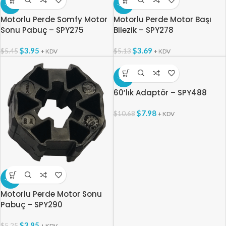
-28%
-28%
Motorlu Perde Somfy Motor
Motorlu Perde Motor Başı
Sonu Pabuç – SPY275
Bilezik – SPY278
$
3.95
$
3.69
$
5.45
$
5.13
+ KDV
+ KDV
-25%
60’lık Adaptör – SPY488
$
7.98
$
10.68
+ KDV
-25%
Motorlu Perde Motor Sonu
Pabuç – SPY290
$
3.95
$
5.25
+ KDV