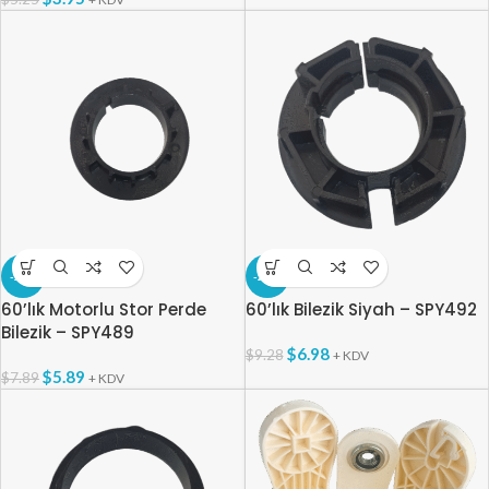
-25%
-25%
60’lık Motorlu Stor Perde
60’lık Bilezik Siyah – SPY492
Bilezik – SPY489
$
6.98
$
9.28
+ KDV
$
5.89
$
7.89
+ KDV