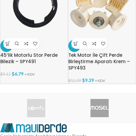
-25%
-24%
45’lik Motorlu Stor Perde
Tek Motor İle Çift Perde
Bilezik – SPY491
Birleştirme Aparatı Krem –
SPY493
$
6.79
$
9.11
+ KDV
$
9.39
$
12.39
+ KDV