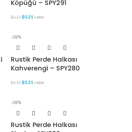
Köpüğü – SPY291
$
0.21
$
0.32
+ KDV
-28%
i
Rustik Perde Halkası
Kahverengi – SPY280
$
0.31
$
0.43
+ KDV
-28%
Rustik Perde Halkası