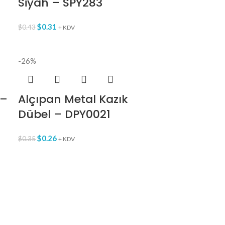
Siyah – SPY283
$
0.31
$
0.43
+ KDV
-26%
 –
Alçıpan Metal Kazık
Dübel – DPY0021
$
0.26
$
0.35
+ KDV