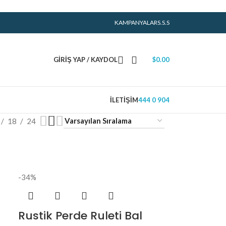
KAMPANYALAR
S.S.S
GIRIŞ YAP / KAYDOL
$
0.00
İLETIŞIM
444 0 904
18
24
-34%
Rustik Perde Ruleti Bal