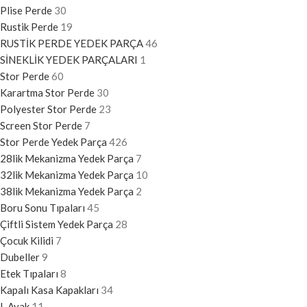
Plise Perde
30
Rustik Perde
19
RUSTİK PERDE YEDEK PARÇA
46
SİNEKLİK YEDEK PARÇALARI
1
Stor Perde
60
Karartma Stor Perde
30
Polyester Stor Perde
23
Screen Stor Perde
7
Stor Perde Yedek Parça
426
28lik Mekanizma Yedek Parça
7
32lik Mekanizma Yedek Parça
10
38lik Mekanizma Yedek Parça
2
Boru Sonu Tıpaları
45
Çiftli Sistem Yedek Parça
28
Çocuk Kilidi
7
Dubeller
9
Etek Tıpaları
8
Kapalı Kasa Kapakları
34
L Ayak
11