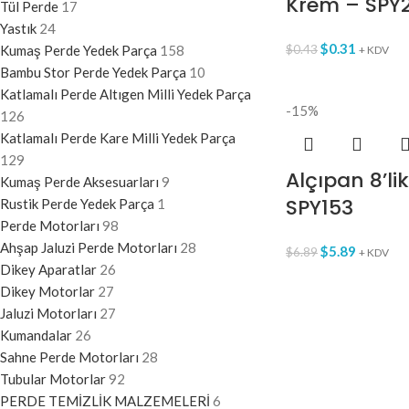
Krem – SPY
Tül Perde
17
Yastık
24
$
0.31
Kumaş Perde Yedek Parça
158
$
0.43
+ KDV
Bambu Stor Perde Yedek Parça
10
Katlamalı Perde Altıgen Milli Yedek Parça
-15%
126
Katlamalı Perde Kare Milli Yedek Parça
129
Alçıpan 8’li
Kumaş Perde Aksesuarları
9
SPY153
Rustik Perde Yedek Parça
1
Perde Motorları
98
Ahşap Jaluzi Perde Motorları
28
$
5.89
$
6.89
+ KDV
Dikey Aparatlar
26
Dikey Motorlar
27
Jaluzi Motorları
27
Kumandalar
26
Sahne Perde Motorları
28
Tubular Motorlar
92
PERDE TEMİZLİK MALZEMELERİ
6