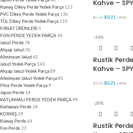
Kahve – SP
Kumaş Dikey Perde Yedek Parça
123
PVC Dikey Perde Yedek Parça
136
$
0.21
$
0.32
+ KDV
TÜL Dikey Perde Yedek Parça
110
FIRSAT ÜRÜNLERİ
5
FON PERDE YEDEK PARÇA
34
-34%
Jaluzi Perde
78
Ahşap Jaluzi
36
Aliminyum Jaluzi
42
Rustik Perde
Jaluzi Yedek Parça
143
Kahve – SP
Ahşap Jaluzi Yedek Parça
89
Aliminyum Jaluzi Yedek Parça
85
$
0.21
$
0.32
+ KDV
Plise Perde Yedek Parça
9
Japon Perde
14
KATLAMALI PERDE YEDEK PARÇA
99
-28%
Katlamalı Perde
24
KORNİŞ
29
Kumaş Perde
64
Rustik Perd
Fon Perde
23