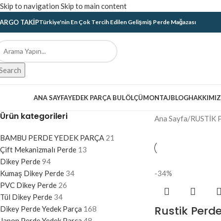
Skip to navigation
Skip to main content
ARGO TAKIP
Türkiye'nin En Çok Tercih Edilen Gelişmiş Perde Mağazası
Search
ategoriler
ANA SAYFA
YEDEK PARÇA BUL
ÖLÇÜ
MONTAJ
BLOG
HAKKIMI
Ürün kategorileri
Ana Sayfa
/
RUSTİK 
BAMBU PERDE YEDEK PARÇA
21
Çift Mekanizmalı Perde
13
Dikey Perde
94
Kumaş Dikey Perde
34
-34%
PVC Dikey Perde
26
Tül Dikey Perde
34
Rustik Perde
Dikey Perde Yedek Parça
168
Japon Perde Yedek Parça
48