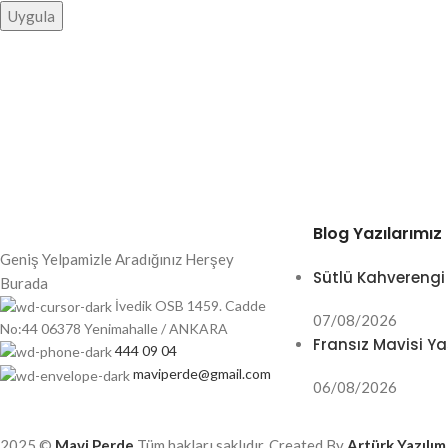
Uygula
Blog Yazılarımız
Geniş Yelpamizle Aradığınız Herşey
Sütlü Kahverengi
Burada
İvedik OSB 1459. Cadde
07/08/2026
No:44 06378 Yenimahalle / ANKARA
Fransız Mavisi Ya
444 09 04
maviperde@gmail.com
06/08/2026
2025 ©
Mavi Perde
Tüm hakları saklıdır. Created By
Artürk Yazılım