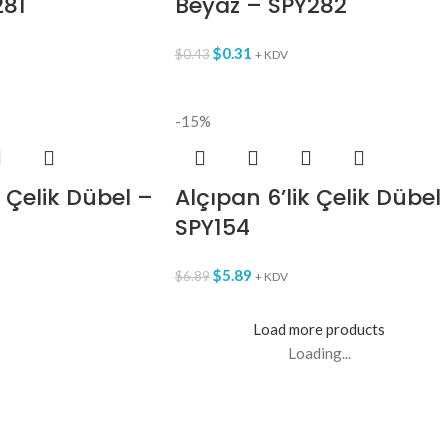
281
Beyaz – SPY282
$
0.31
$
0.43
+ KDV
-15%
k Çelik Dübel –
Alçıpan 6’lik Çelik Dübel
SPY154
$
5.89
$
6.89
+ KDV
Load more products
Loading...