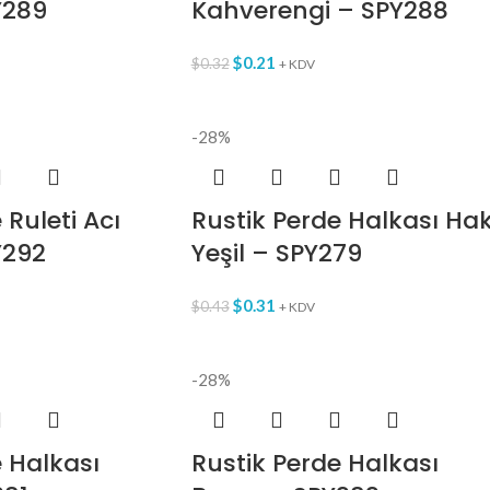
Y289
Kahverengi – SPY288
$
0.21
$
0.32
+ KDV
-28%
 Ruleti Acı
Rustik Perde Halkası Hak
Y292
Yeşil – SPY279
$
0.31
$
0.43
+ KDV
-28%
e Halkası
Rustik Perde Halkası