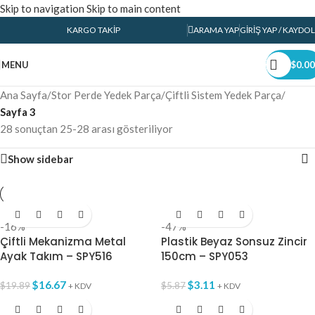
Skip to navigation
Skip to main content
KARGO TAKIP
ARAMA YAP
GIRIŞ YAP / KAYDOL
MENU
$
0.00
Ana Sayfa
/
Stor Perde Yedek Parça
/
Çiftli Sistem Yedek Parça
/
Sayfa 3
28 sonuçtan 25-28 arası gösteriliyor
Show sidebar
-16%
-47%
Çiftli Mekanizma Metal
Plastik Beyaz Sonsuz Zincir
Ayak Takım – SPY516
150cm – SPY053
$
16.67
$
3.11
$
19.89
$
5.87
+ KDV
+ KDV