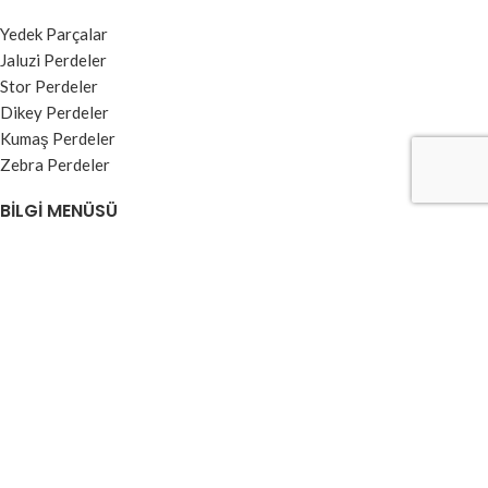
Yedek Parçalar
Jaluzi Perdeler
Stor Perdeler
Dikey Perdeler
Kumaş Perdeler
Zebra Perdeler
BILGI MENÜSÜ
Kullanım Koşulları ve Üyelik Sözleşmesi
Garanti ve İade Şartları
Ödeme ve Teslimat
Gizlilik Sözleşmesi
Banka Hesap Numaraları
Kvkk Aydınlatma Metni
2025 ©
Mavi Perde
Tüm hakları saklıdır. Created By
Artürk Yazılım