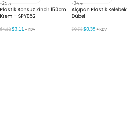
-25%
-34%
Plastik Sonsuz Zincir 150cm
Alçıpan Plastik Kelebek
Krem – SPY052
Dübel
$
3.11
$
0.35
$
4.12
$
0.53
+ KDV
+ KDV