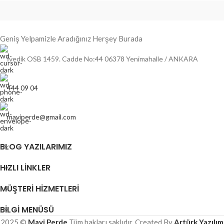
Geniş Yelpamizle Aradığınız Herşey Burada
İvedik OSB 1459. Cadde No:44 06378 Yenimahalle / ANKARA
444 09 04
maviperde@gmail.com
BLOG YAZILARIMIZ
HIZLI LINKLER
MÜŞTERI HIZMETLERI
BILGI MENÜSÜ
2025 ©
Mavi Perde
Tüm hakları saklıdır. Created By
Artürk Yazılım