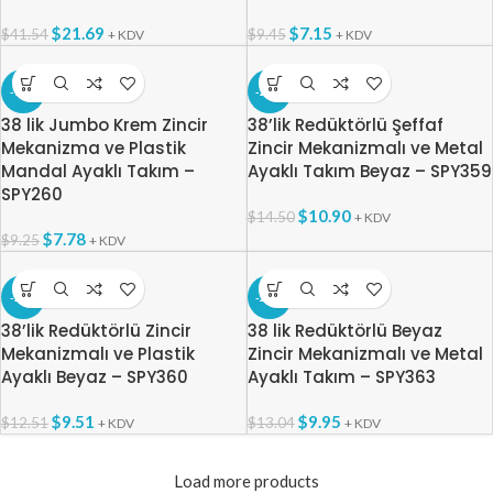
$
21.69
$
7.15
$
41.54
$
9.45
+ KDV
+ KDV
-16%
-25%
38 lik Jumbo Krem Zincir
38’lik Redüktörlü Şeffaf
Mekanizma ve Plastik
Zincir Mekanizmalı ve Metal
Mandal Ayaklı Takım –
Ayaklı Takım Beyaz – SPY359
SPY260
$
10.90
$
14.50
+ KDV
$
7.78
$
9.25
+ KDV
-24%
-24%
38’lik Redüktörlü Zincir
38 lik Redüktörlü Beyaz
Mekanizmalı ve Plastik
Zincir Mekanizmalı ve Metal
Ayaklı Beyaz – SPY360
Ayaklı Takım – SPY363
$
9.51
$
9.95
$
12.51
$
13.04
+ KDV
+ KDV
Load more products