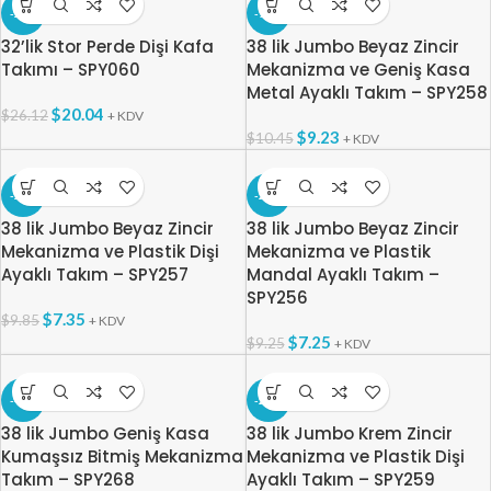
-23%
-12%
32’lik Stor Perde Dişi Kafa
38 lik Jumbo Beyaz Zincir
Takımı – SPY060
Mekanizma ve Geniş Kasa
Metal Ayaklı Takım – SPY258
$
20.04
$
26.12
+ KDV
$
9.23
$
10.45
+ KDV
-25%
-22%
38 lik Jumbo Beyaz Zincir
38 lik Jumbo Beyaz Zincir
Mekanizma ve Plastik Dişi
Mekanizma ve Plastik
Ayaklı Takım – SPY257
Mandal Ayaklı Takım –
SPY256
$
7.35
$
9.85
+ KDV
$
7.25
$
9.25
+ KDV
-48%
-24%
38 lik Jumbo Geniş Kasa
38 lik Jumbo Krem Zincir
Kumaşsız Bitmiş Mekanizma
Mekanizma ve Plastik Dişi
Takım – SPY268
Ayaklı Takım – SPY259