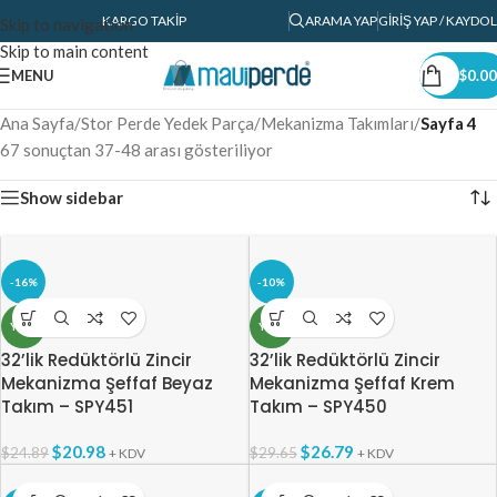
KARGO TAKIP
ARAMA YAP
GIRIŞ YAP / KAYDOL
Skip to navigation
Skip to main content
MENU
$
0.00
Ana Sayfa
/
Stor Perde Yedek Parça
/
Mekanizma Takımları
/
Sayfa 4
67 sonuçtan 37-48 arası gösteriliyor
Show sidebar
-16%
-10%
YENI
YENI
32’lik Redüktörlü Zincir
32’lik Redüktörlü Zincir
Mekanizma Şeffaf Beyaz
Mekanizma Şeffaf Krem
Takım – SPY451
Takım – SPY450
$
20.98
$
26.79
$
24.89
$
29.65
+ KDV
+ KDV