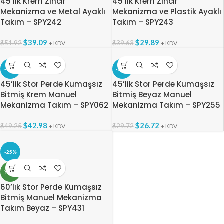
45’lik Krem Zincir
45’lik Krem Zincir
Mekanizma ve Metal Ayaklı
Mekanizma ve Plastik Ayaklı
Takım – SPY242
Takım – SPY243
$
39.09
$
29.89
$
51.92
$
39.63
+ KDV
+ KDV
-13%
-10%
45’lik Stor Perde Kumaşsız
45’lik Stor Perde Kumaşsız
Bitmiş Krem Manuel
Bitmiş Beyaz Manuel
Mekanizma Takım – SPY062
Mekanizma Takım – SPY255
$
42.98
$
26.72
$
49.25
$
29.72
+ KDV
+ KDV
-25%
YENI
60’lık Stor Perde Kumaşsız
Bitmiş Manuel Mekanizma
Takım Beyaz – SPY431