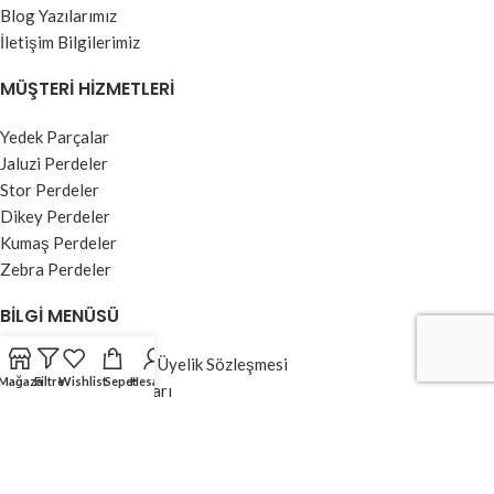
Blog Yazılarımız
İletişim Bilgilerimiz
MÜŞTERI HIZMETLERI
Yedek Parçalar
Jaluzi Perdeler
Stor Perdeler
Dikey Perdeler
Kumaş Perdeler
Zebra Perdeler
BILGI MENÜSÜ
Kullanım Koşulları ve Üyelik Sözleşmesi
Mağaza
Filtre
Wishlist
Sepet
Hesabım
Garanti ve İade Şartları
Ödeme ve Teslimat
Gizlilik Sözleşmesi
Banka Hesap Numaraları