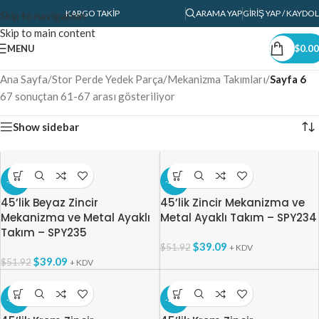
KARGO TAKIP
ARAMA YAP
GIRIŞ YAP / KAYDOL
Skip to navigation
Skip to main content
MENU
$
0.00
Ana Sayfa
/
Stor Perde Yedek Parça
/
Mekanizma Takımları
/
Sayfa 6
67 sonuçtan 61-67 arası gösteriliyor
Show sidebar
-25%
-25%
45’lik Beyaz Zincir
45’lik Zincir Mekanizma ve
Mekanizma ve Metal Ayaklı
Metal Ayaklı Takım – SPY234
Takım – SPY235
$
39.09
$
51.92
+ KDV
$
39.09
$
51.92
+ KDV
-25%
-25%