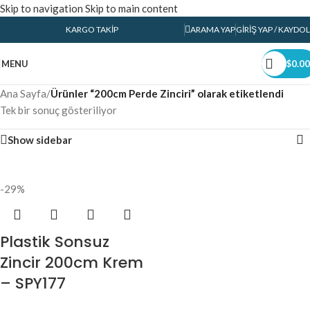
Skip to navigation
Skip to main content
KARGO TAKIP
ARAMA YAP
GIRIŞ YAP / KAYDOL
MENU
$
0.00
Ana Sayfa
/
Ürünler “200cm Perde Zinciri” olarak etiketlendi
Tek bir sonuç gösteriliyor
Show sidebar
-29%
Plastik Sonsuz
Zincir 200cm Krem
– SPY177