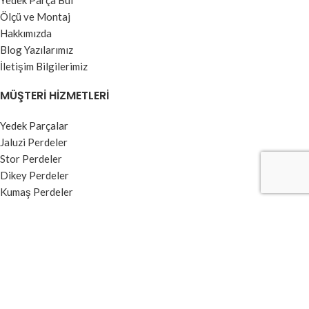
Yedek Parça Bul
Ölçü ve Montaj
Hakkımızda
Blog Yazılarımız
İletişim Bilgilerimiz
MÜŞTERI HIZMETLERI
Yedek Parçalar
Jaluzi Perdeler
Stor Perdeler
Dikey Perdeler
Kumaş Perdeler
Zebra Perdeler
BILGI MENÜSÜ
Kullanım Koşulları ve Üyelik Sözleşmesi
Garanti ve İade Şartları
Ödeme ve Teslimat