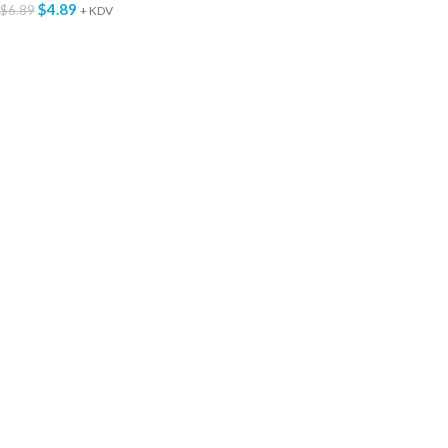
$
4.89
$
6.89
+ KDV