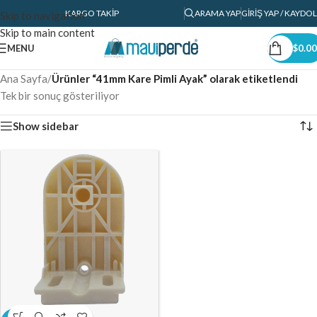
KARGO TAKIP
ARAMA YAP
GIRIŞ YAP / KAYDOL
Skip to navigation
Skip to main content
MENU
$
0.00
Ana Sayfa
/
Ürünler “41mm Kare Pimli Ayak” olarak etiketlendi
Tek bir sonuç gösteriliyor
Show sidebar