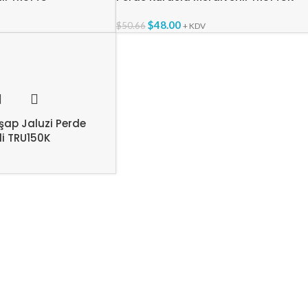
$
48.00
$
50.66
+ KDV
ap Jaluzi Perde
li TRU150K