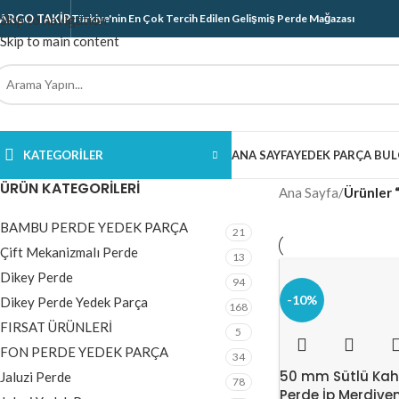
ARGO TAKIP
Skip to navigation
Türkiye'nin En Çok Tercih Edilen Gelişmiş Perde Mağazası
Skip to main content
KATEGORILER
ANA SAYFA
YEDEK PARÇA BUL
ÜRÜN KATEGORILERI
Ana Sayfa
/
Ürünler 
BAMBU PERDE YEDEK PARÇA
21
Çift Mekanizmalı Perde
13
Dikey Perde
94
-10%
Dikey Perde Yedek Parça
168
FIRSAT ÜRÜNLERİ
5
FON PERDE YEDEK PARÇA
34
50 mm Sütlü Kah
Jaluzi Perde
78
Perde İp Merdiven