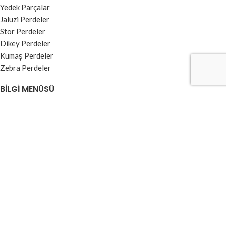
Yedek Parçalar
Jaluzi Perdeler
Stor Perdeler
Dikey Perdeler
Kumaş Perdeler
Zebra Perdeler
BILGI MENÜSÜ
Kullanım Koşulları ve Üyelik Sözleşmesi
Garanti ve İade Şartları
Ödeme ve Teslimat
Gizlilik Sözleşmesi
Banka Hesap Numaraları
Kvkk Aydınlatma Metni
2025 ©
Mavi Perde
Tüm hakları saklıdır. Created By
Artürk Yazılım
Mağaza