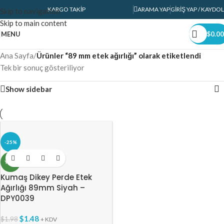
KARGO TAKIP
ARAMA YAP
GIRIŞ YAP / KAYDOL
Skip to navigation
Skip to main content
MENU
$
0.00
Ana Sayfa
/
Ürünler “89 mm etek ağırlığı” olarak etiketlendi
Tek bir sonuç gösteriliyor
Show sidebar
-25%
YENI
Kumaş Dikey Perde Etek
Ağırlığı 89mm Siyah –
DPY0039
$
1.48
$
1.98
+ KDV