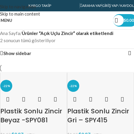
KARGO TAKIP
ARAMA YAP
GIRIŞ YAP / KAYDOL
Skip to navigation
Skip to main content
MENU
$
0.00
Ana Sayfa
/
Ürünler “Açık Uçlu Zincir” olarak etiketlendi
2 sonucun tümü gösteriliyor
Show sidebar
-22%
-22%
Plastik Sonlu Zincir
Plastik Sonlu Zincir
Beyaz -SPY081
Gri – SPY415