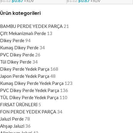
$
0.87
$
0.87
$
1.12
$
1.12
+ KDV
+ KDV
Ürün kategorileri
BAMBU PERDE YEDEK PARÇA
21
Çift Mekanizmalı Perde
13
Dikey Perde
94
Kumaş Dikey Perde
34
PVC Dikey Perde
26
Tül Dikey Perde
34
Dikey Perde Yedek Parça
168
Japon Perde Yedek Parça
48
Kumaş Dikey Perde Yedek Parça
123
PVC Dikey Perde Yedek Parça
136
TÜL Dikey Perde Yedek Parça
110
FIRSAT ÜRÜNLERİ
5
FON PERDE YEDEK PARÇA
34
Jaluzi Perde
78
Ahşap Jaluzi
36