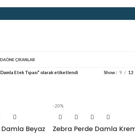
ZDA
ÖNE ÇIKANLAR
“Damla Etek Tıpası” olarak etiketlendi
Show
9
12
-20%
e Damla Beyaz
Zebra Perde Damla Kre