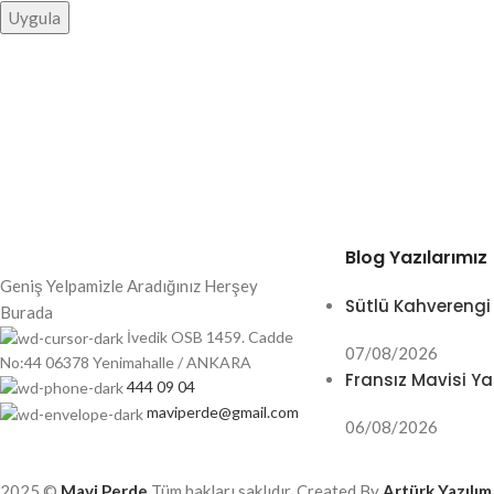
Uygula
Blog Yazılarımız
Geniş Yelpamizle Aradığınız Herşey
Sütlü Kahverengi
Burada
İvedik OSB 1459. Cadde
07/08/2026
No:44 06378 Yenimahalle / ANKARA
Fransız Mavisi Ya
444 09 04
maviperde@gmail.com
06/08/2026
2025 ©
Mavi Perde
Tüm hakları saklıdır. Created By
Artürk Yazılım