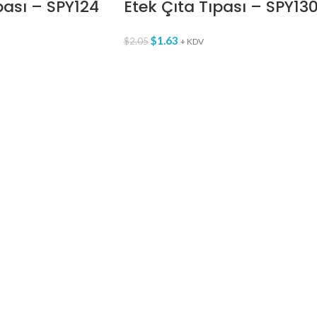
pası – SPY124
Etek Çıta Tıpası – SPY13
$
1.63
$
2.05
+ KDV