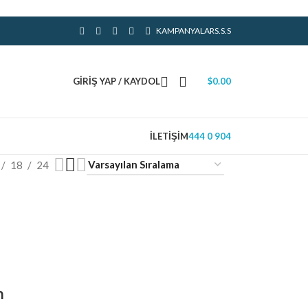
KAMPANYALAR
S.S.S
GIRIŞ YAP / KAYDOL
$
0.00
İLETIŞIM
444 0 904
18
24
m