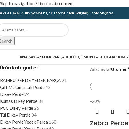
Skip to navigation
Skip to main content
ARGO TAKIP
Türkiye'nin En Çok Tercih Edilen Gelişmiş Perde Mağazası
Search
ategoriler
ANA SAYFA
YEDEK PARÇA BUL
ÖLÇÜ
MONTAJ
BLOG
HAKKIMI
Ürün kategorileri
Ana Sayfa
/
Ürünler 
BAMBU PERDE YEDEK PARÇA
21
Çift Mekanizmalı Perde
13
Dikey Perde
94
Kumaş Dikey Perde
34
-20%
PVC Dikey Perde
26
Tül Dikey Perde
34
Zebra Perd
Dikey Perde Yedek Parça
168
Japon Perde Yedek Parça
48