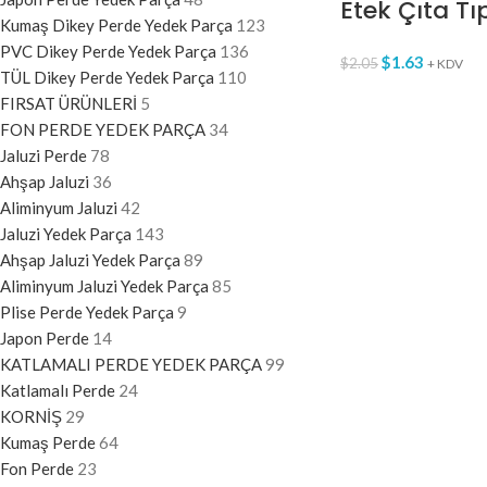
Etek Çıta Tı
Kumaş Dikey Perde Yedek Parça
123
PVC Dikey Perde Yedek Parça
136
$
1.63
$
2.05
+ KDV
TÜL Dikey Perde Yedek Parça
110
FIRSAT ÜRÜNLERİ
5
FON PERDE YEDEK PARÇA
34
Jaluzi Perde
78
Ahşap Jaluzi
36
Aliminyum Jaluzi
42
Jaluzi Yedek Parça
143
Ahşap Jaluzi Yedek Parça
89
Aliminyum Jaluzi Yedek Parça
85
Plise Perde Yedek Parça
9
Japon Perde
14
KATLAMALI PERDE YEDEK PARÇA
99
Katlamalı Perde
24
KORNİŞ
29
Kumaş Perde
64
Fon Perde
23