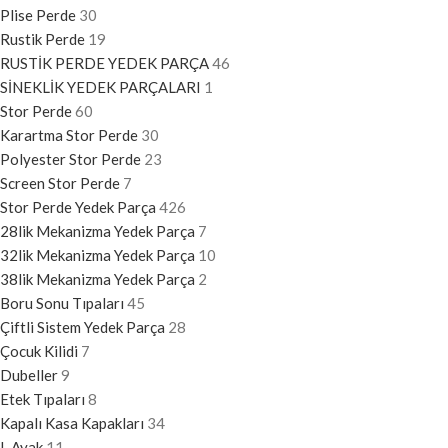
Plise Perde
30
Rustik Perde
19
RUSTİK PERDE YEDEK PARÇA
46
SİNEKLİK YEDEK PARÇALARI
1
Stor Perde
60
Karartma Stor Perde
30
Polyester Stor Perde
23
Screen Stor Perde
7
Stor Perde Yedek Parça
426
28lik Mekanizma Yedek Parça
7
32lik Mekanizma Yedek Parça
10
38lik Mekanizma Yedek Parça
2
Boru Sonu Tıpaları
45
Çiftli Sistem Yedek Parça
28
Çocuk Kilidi
7
Dubeller
9
Etek Tıpaları
8
Kapalı Kasa Kapakları
34
L Ayak
11