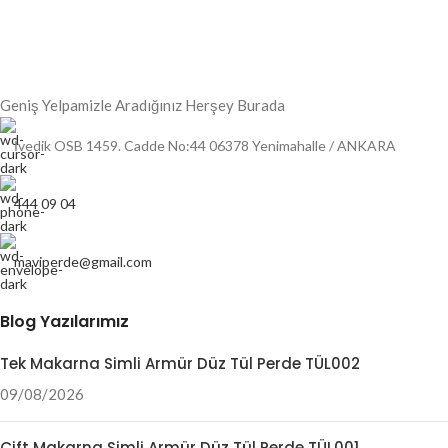
Geniş Yelpamizle Aradığınız Herşey Burada
İvedik OSB 1459. Cadde No:44 06378 Yenimahalle / ANKARA
444 09 04
maviperde@gmail.com
Blog Yazılarımız
Tek Makarna Simli Armür Düz Tül Perde TÜL002
09/08/2026
Çift Makarna Simli Armür Düz Tül Perde TÜL001