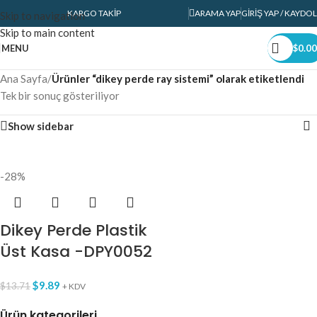
KARGO TAKIP
ARAMA YAP
GIRIŞ YAP / KAYDOL
Skip to navigation
Skip to main content
MENU
$
0.00
Ana Sayfa
/
Ürünler “dikey perde ray sistemi” olarak etiketlendi
Tek bir sonuç gösteriliyor
Show sidebar
-28%
Dikey Perde Plastik
Üst Kasa -DPY0052
$
9.89
$
13.71
+ KDV
Ürün kategorileri