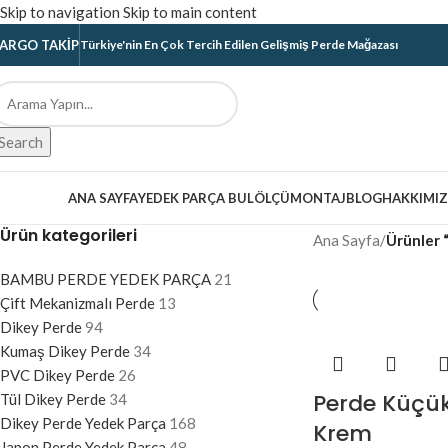
Skip to navigation
Skip to main content
ARGO TAKIP
Türkiye'nin En Çok Tercih Edilen Gelişmiş Perde Mağazası
Search
ategoriler
ANA SAYFA
YEDEK PARÇA BUL
ÖLÇÜ
MONTAJ
BLOG
HAKKIMI
Ürün kategorileri
Ana Sayfa
/
Ürünler 
BAMBU PERDE YEDEK PARÇA
21
Çift Mekanizmalı Perde
13
Dikey Perde
94
Kumaş Dikey Perde
34
PVC Dikey Perde
26
Perde Küçük
Tül Dikey Perde
34
Dikey Perde Yedek Parça
168
Krem
Japon Perde Yedek Parça
48