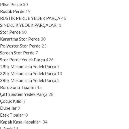
Plise Perde
30
Rustik Perde
19
RUSTİK PERDE YEDEK PARÇA
46
SİNEKLİK YEDEK PARÇALARI
1
Stor Perde
60
Karartma Stor Perde
30
Polyester Stor Perde
23
Screen Stor Perde
7
Stor Perde Yedek Parça
426
28lik Mekanizma Yedek Parça
7
32lik Mekanizma Yedek Parça
10
38lik Mekanizma Yedek Parça
2
Boru Sonu Tıpaları
45
Çiftli Sistem Yedek Parça
28
Çocuk Kilidi
7
Dubeller
9
Etek Tıpaları
8
Kapalı Kasa Kapakları
34
L Ayak
11