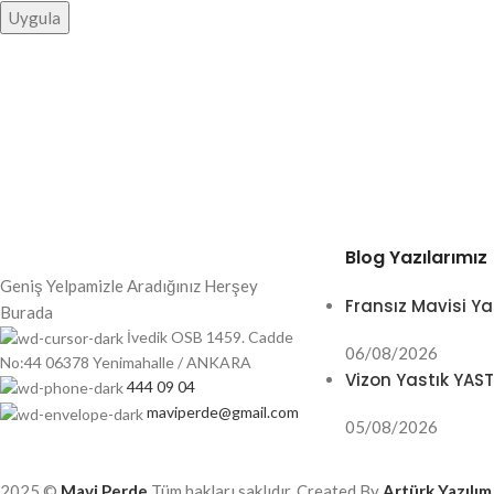
Uygula
Blog Yazılarımız
Geniş Yelpamizle Aradığınız Herşey
Fransız Mavisi Ya
Burada
İvedik OSB 1459. Cadde
06/08/2026
No:44 06378 Yenimahalle / ANKARA
Vizon Yastık YAS
444 09 04
maviperde@gmail.com
05/08/2026
2025 ©
Mavi Perde
Tüm hakları saklıdır. Created By
Artürk Yazılım