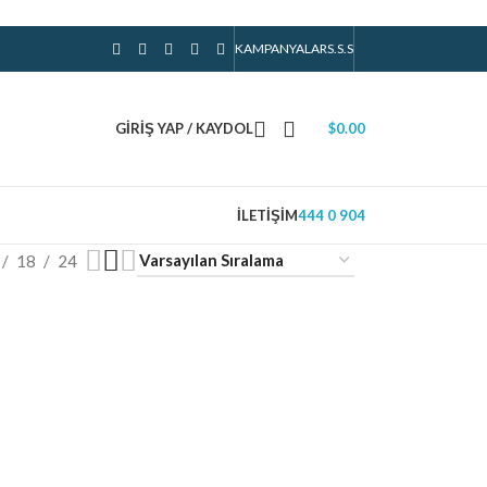
KAMPANYALAR
S.S.S
GIRIŞ YAP / KAYDOL
$
0.00
İLETIŞIM
444 0 904
18
24