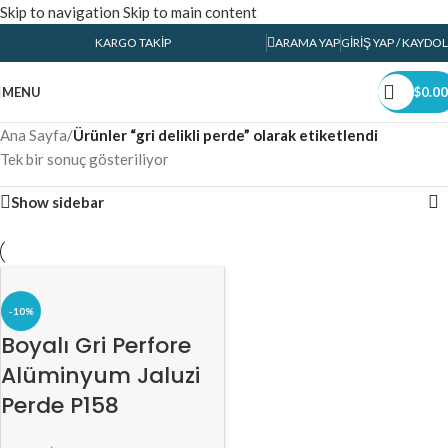
Skip to navigation
Skip to main content
KARGO TAKIP
ARAMA YAP
GIRIŞ YAP / KAYDOL
MENU
$
0.00
Ana Sayfa
/
Ürünler “gri delikli perde” olarak etiketlendi
Tek bir sonuç gösteriliyor
Show sidebar
-10%
Boyalı Gri Perfore
Alüminyum Jaluzi
Perde P158