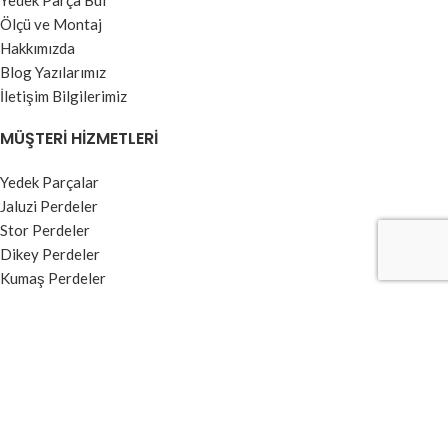
Yedek Parça Bul
Ölçü ve Montaj
Hakkımızda
Blog Yazılarımız
İletişim Bilgilerimiz
MÜŞTERI HIZMETLERI
Yedek Parçalar
Jaluzi Perdeler
Stor Perdeler
Dikey Perdeler
Kumaş Perdeler
Zebra Perdeler
BILGI MENÜSÜ
Kullanım Koşulları ve Üyelik Sözleşmesi
Garanti ve İade Şartları
Ödeme ve Teslimat