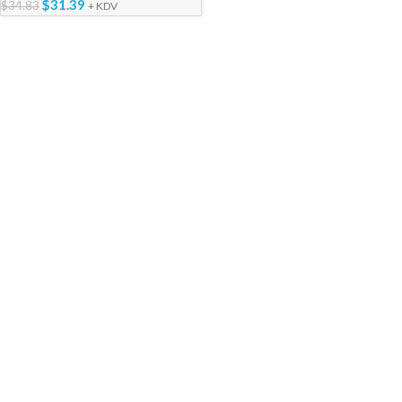
$
31.39
$
34.83
+ KDV