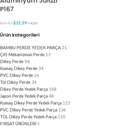
Alüminyum Jaluzi
P167
$
31.39
$
34.83
+ KDV
Ürün kategorileri
BAMBU PERDE YEDEK PARÇA
21
Çift Mekanizmalı Perde
13
Dikey Perde
94
Kumaş Dikey Perde
34
PVC Dikey Perde
26
Tül Dikey Perde
34
Dikey Perde Yedek Parça
168
Japon Perde Yedek Parça
48
Kumaş Dikey Perde Yedek Parça
123
PVC Dikey Perde Yedek Parça
136
TÜL Dikey Perde Yedek Parça
110
FIRSAT ÜRÜNLERİ
5