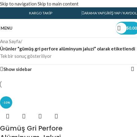
Skip to navigation
Skip to main content
KARGO TAKIP
ARAMA YAP
GIRIŞ YAP / KAYDOL
MENU
$
0.00
Ana Sayfa
/
Ürünler “gümüş gri perfore alüminyum jaluzi” olarak etiketlendi
Tek bir sonuç gösteriliyor
Show sidebar
-10%
Gümüş Gri Perfore