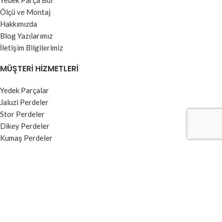
Yedek Parça Bul
Ölçü ve Montaj
Hakkımızda
Blog Yazılarımız
İletişim Bilgilerimiz
MÜŞTERI HIZMETLERI
Yedek Parçalar
Jaluzi Perdeler
Stor Perdeler
Dikey Perdeler
Kumaş Perdeler
Zebra Perdeler
BILGI MENÜSÜ
Kullanım Koşulları ve Üyelik Sözleşmesi
Garanti ve İade Şartları
Ödeme ve Teslimat