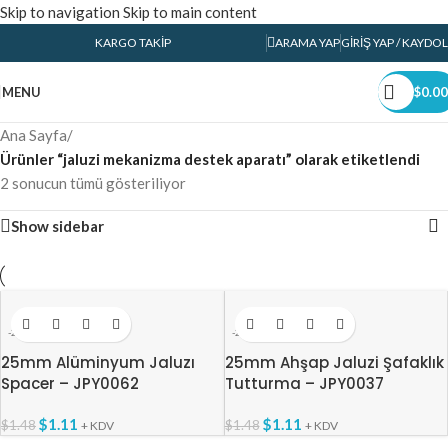
Skip to navigation
Skip to main content
KARGO TAKIP
ARAMA YAP
GIRIŞ YAP / KAYDOL
MENU
$
0.00
Ana Sayfa
/
Ürünler “jaluzi mekanizma destek aparatı” olarak etiketlendi
2 sonucun tümü gösteriliyor
Show sidebar
-25%
-25%
25mm Alüminyum Jaluzı
25mm Ahşap Jaluzi Şafaklık
Spacer – JPY0062
Tutturma – JPY0037
$
1.11
$
1.11
$
1.48
$
1.48
+ KDV
+ KDV