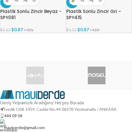
-22%
-22%
Plastik Sonlu Zincir Beyaz -
Plastik Sonlu Zincir Gri –
SPY081
SPY415
$
0.87
$
0.87
$
1.12
$
1.12
+ KDV
+ KDV
Geniş Yelpamizle Aradığınız Herşey Burada
İvedik OSB 1459. Cadde No:44 06378 Yenimahalle / ANKARA
444 09 04
maviperde@gmail.com