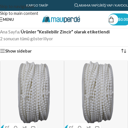
KARGO TAKIP
ARAMA YAP
GIRIŞ YAP / KAYDOL
Skip to navigation
Skip to main content
MENU
$
0.00
Ana Sayfa
/
Ürünler “Kesilebilir Zincir” olarak etiketlendi
2 sonucun tümü gösteriliyor
Show sidebar