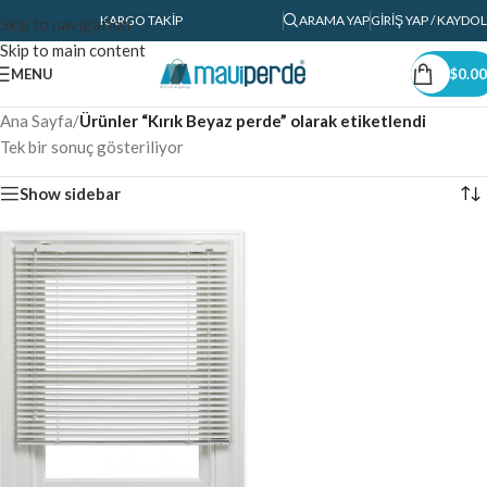
KARGO TAKIP
ARAMA YAP
GIRIŞ YAP / KAYDOL
Skip to navigation
Skip to main content
MENU
$
0.00
Ana Sayfa
/
Ürünler “Kırık Beyaz perde” olarak etiketlendi
Tek bir sonuç gösteriliyor
Show sidebar