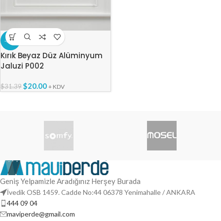
-36%
Kırık Beyaz Düz Alüminyum
Jaluzi P002
$
20.00
$
31.39
+ KDV
Geniş Yelpamizle Aradığınız Herşey Burada
İvedik OSB 1459. Cadde No:44 06378 Yenimahalle / ANKARA
444 09 04
maviperde@gmail.com