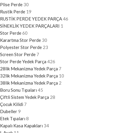
Plise Perde
30
Rustik Perde
19
RUSTİK PERDE YEDEK PARÇA
46
SİNEKLİK YEDEK PARÇALARI
1
Stor Perde
60
Karartma Stor Perde
30
Polyester Stor Perde
23
Screen Stor Perde
7
Stor Perde Yedek Parça
426
28lik Mekanizma Yedek Parça
7
32lik Mekanizma Yedek Parça
10
38lik Mekanizma Yedek Parça
2
Boru Sonu Tıpaları
45
Çiftli Sistem Yedek Parça
28
Çocuk Kilidi
7
Dubeller
9
Etek Tıpaları
8
Kapalı Kasa Kapakları
34
L Ayak
11