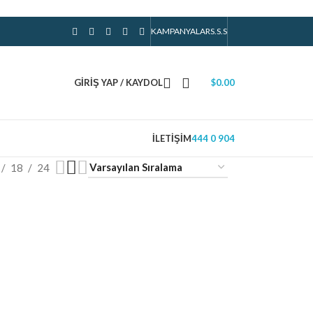
KAMPANYALAR
S.S.S
GIRIŞ YAP / KAYDOL
$
0.00
İLETIŞIM
444 0 904
18
24