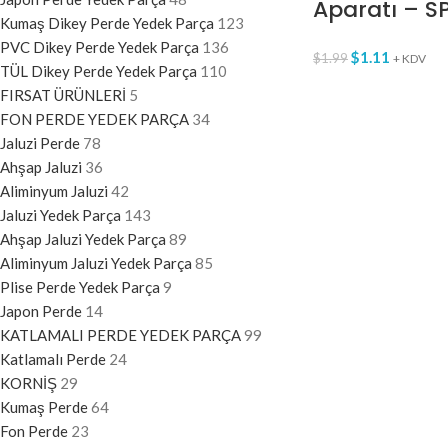
Aparatı – S
Kumaş Dikey Perde Yedek Parça
123
PVC Dikey Perde Yedek Parça
136
$
1.11
$
1.99
+ KDV
TÜL Dikey Perde Yedek Parça
110
FIRSAT ÜRÜNLERİ
5
FON PERDE YEDEK PARÇA
34
Jaluzi Perde
78
Ahşap Jaluzi
36
Aliminyum Jaluzi
42
Jaluzi Yedek Parça
143
Ahşap Jaluzi Yedek Parça
89
Aliminyum Jaluzi Yedek Parça
85
Plise Perde Yedek Parça
9
Japon Perde
14
KATLAMALI PERDE YEDEK PARÇA
99
Katlamalı Perde
24
KORNİŞ
29
Kumaş Perde
64
Fon Perde
23