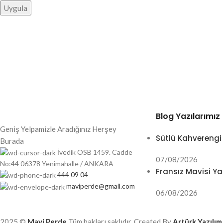
Uygula
Blog Yazılarımız
Geniş Yelpamizle Aradığınız Herşey
Sütlü Kahverengi
Burada
İvedik OSB 1459. Cadde
07/08/2026
No:44 06378 Yenimahalle / ANKARA
Fransız Mavisi Ya
444 09 04
maviperde@gmail.com
06/08/2026
2025 ©
Mavi Perde
Tüm hakları saklıdır. Created By
Artürk Yazılım