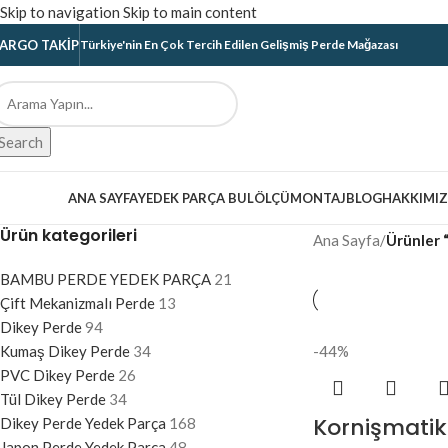
Skip to navigation
Skip to main content
ARGO TAKIP
Türkiye'nin En Çok Tercih Edilen Gelişmiş Perde Mağazası
Search
ategoriler
ANA SAYFA
YEDEK PARÇA BUL
ÖLÇÜ
MONTAJ
BLOG
HAKKIMI
Ürün kategorileri
Ana Sayfa
/
Ürünler “
BAMBU PERDE YEDEK PARÇA
21
Çift Mekanizmalı Perde
13
Dikey Perde
94
Kumaş Dikey Perde
34
-44%
PVC Dikey Perde
26
Tül Dikey Perde
34
Kornişmatik
Dikey Perde Yedek Parça
168
Japon Perde Yedek Parça
48