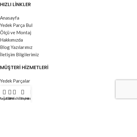
HIZLI LINKLER
Anasayfa
Yedek Parça Bul
Ölçü ve Montaj
Hakkımızda
Blog Yazılarımız
İletişim Bilgilerimiz
MÜŞTERI HIZMETLERI
Yedek Parçalar
Jaluzi Perdeler
Stor Perdeler
Mağaza
Filtre
Wishlist
Sepet
Hesabım
Dikey Perdeler
Kumaş Perdeler
Zebra Perdeler
BILGI MENÜSÜ