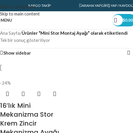
KARGO TAKIP
ARAMA YAP
GIRIŞ YAP / KAYDOL
Skip to navigation
Skip to main content
MENU
$
0.00
Ana Sayfa
/
Ürünler “Mini Stor Montaj Ayağı” olarak etiketlendi
Tek bir sonuç gösteriliyor
Show sidebar
-24%
16’lık Mini
Mekanizma Stor
Krem Zincir
Mekanizma Ayağı