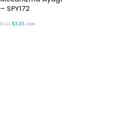
– SPY172
$
3.23
$
4.23
+ KDV