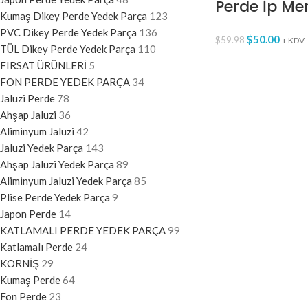
Perde İp Me
Kumaş Dikey Perde Yedek Parça
123
PVC Dikey Perde Yedek Parça
136
$
50.00
$
59.98
+ KDV
TÜL Dikey Perde Yedek Parça
110
FIRSAT ÜRÜNLERİ
5
FON PERDE YEDEK PARÇA
34
Jaluzi Perde
78
Ahşap Jaluzi
36
Aliminyum Jaluzi
42
Jaluzi Yedek Parça
143
Ahşap Jaluzi Yedek Parça
89
Aliminyum Jaluzi Yedek Parça
85
Plise Perde Yedek Parça
9
Japon Perde
14
KATLAMALI PERDE YEDEK PARÇA
99
Katlamalı Perde
24
KORNİŞ
29
Kumaş Perde
64
Fon Perde
23