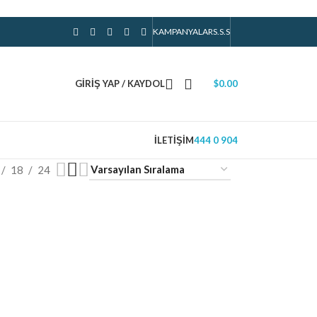
KAMPANYALAR
S.S.S
GIRIŞ YAP / KAYDOL
$
0.00
İLETIŞIM
444 0 904
18
24