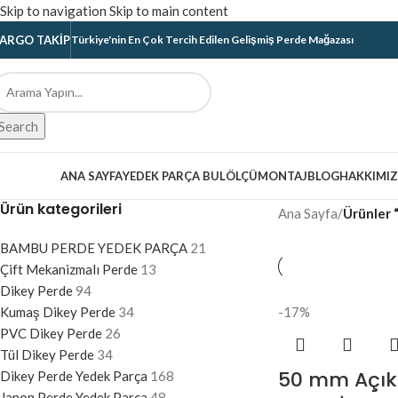
Skip to navigation
Skip to main content
ARGO TAKIP
Türkiye'nin En Çok Tercih Edilen Gelişmiş Perde Mağazası
Search
ategoriler
ANA SAYFA
YEDEK PARÇA BUL
ÖLÇÜ
MONTAJ
BLOG
HAKKIMI
Ürün kategorileri
Ana Sayfa
/
Ürünler “
BAMBU PERDE YEDEK PARÇA
21
Çift Mekanizmalı Perde
13
Dikey Perde
94
Kumaş Dikey Perde
34
-17%
PVC Dikey Perde
26
Tül Dikey Perde
34
50 mm Açık
Dikey Perde Yedek Parça
168
Japon Perde Yedek Parça
48