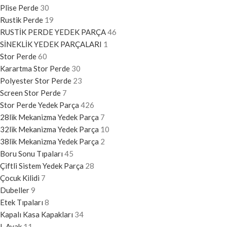
Plise Perde
30
Rustik Perde
19
RUSTİK PERDE YEDEK PARÇA
46
SİNEKLİK YEDEK PARÇALARI
1
Stor Perde
60
Karartma Stor Perde
30
Polyester Stor Perde
23
Screen Stor Perde
7
Stor Perde Yedek Parça
426
28lik Mekanizma Yedek Parça
7
32lik Mekanizma Yedek Parça
10
38lik Mekanizma Yedek Parça
2
Boru Sonu Tıpaları
45
Çiftli Sistem Yedek Parça
28
Çocuk Kilidi
7
Dubeller
9
Etek Tıpaları
8
Kapalı Kasa Kapakları
34
L Ayak
11