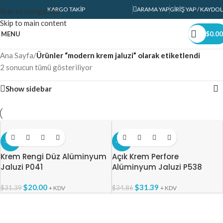
KARGO TAKIP
ARAMA YAP
GIRIŞ YAP / KAYDOL
Skip to navigation
Skip to main content
MENU
$
0.00
Ana Sayfa
/
Ürünler “modern krem jaluzi” olarak etiketlendi
2 sonucun tümü gösteriliyor
Show sidebar
-36%
-10%
Krem Rengi Düz Alüminyum
Açık Krem Perfore
Jaluzi P041
Alüminyum Jaluzi P538
$
20.00
$
31.39
$
31.39
$
34.86
+ KDV
+ KDV