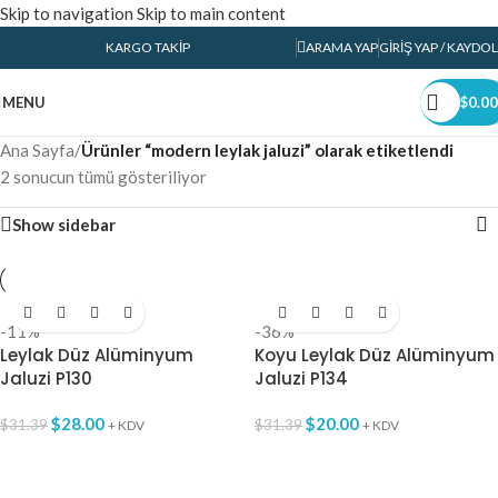
Skip to navigation
Skip to main content
KARGO TAKIP
ARAMA YAP
GIRIŞ YAP / KAYDOL
MENU
$
0.00
Ana Sayfa
/
Ürünler “modern leylak jaluzi” olarak etiketlendi
2 sonucun tümü gösteriliyor
Show sidebar
-11%
-36%
Leylak Düz Alüminyum
Koyu Leylak Düz Alüminyum
Jaluzi P130
Jaluzi P134
$
28.00
$
20.00
$
31.39
$
31.39
+ KDV
+ KDV