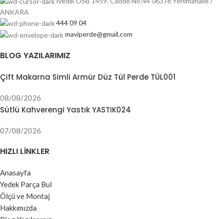
İvedik OSB 1459. Cadde No:44 06378 Yenimahalle /
ANKARA
444 09 04
maviperde@gmail.com
BLOG YAZILARIMIZ
Çift Makarna Simli Armür Düz Tül Perde TÜL001
08/08/2026
Sütlü Kahverengi Yastık YASTIK024
07/08/2026
HIZLI LINKLER
Anasayfa
Yedek Parça Bul
Ölçü ve Montaj
Hakkımızda