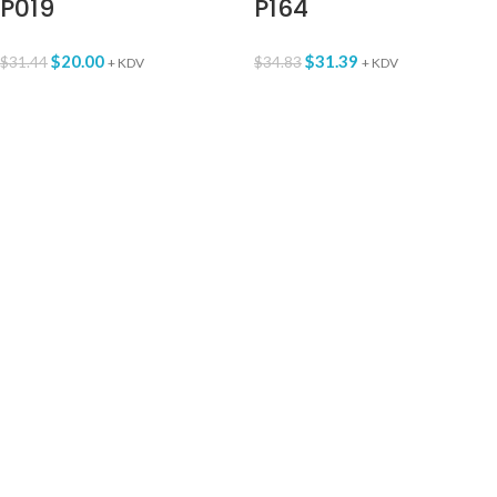
P019
P164
$
20.00
$
31.39
$
31.44
$
34.83
+ KDV
+ KDV