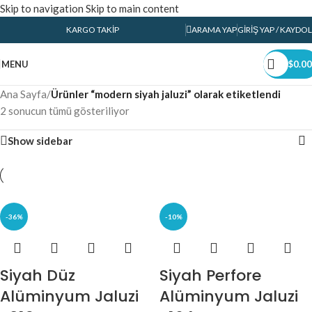
Skip to navigation
Skip to main content
KARGO TAKIP
ARAMA YAP
GIRIŞ YAP / KAYDOL
MENU
$
0.00
Ana Sayfa
/
Ürünler “modern siyah jaluzi” olarak etiketlendi
2 sonucun tümü gösteriliyor
Show sidebar
-36%
-10%
Siyah Düz
Siyah Perfore
Alüminyum Jaluzi
Alüminyum Jaluzi