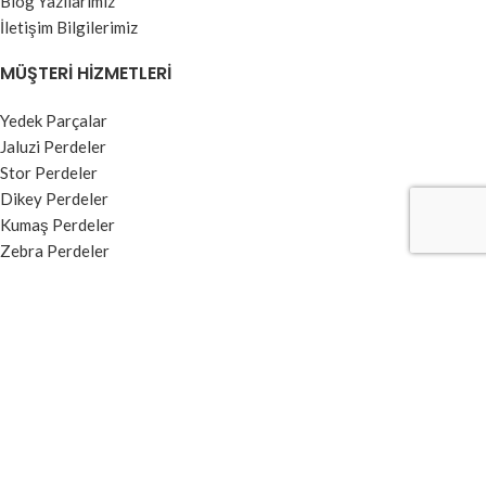
Blog Yazılarımız
İletişim Bilgilerimiz
MÜŞTERI HIZMETLERI
Yedek Parçalar
Jaluzi Perdeler
Stor Perdeler
Dikey Perdeler
Kumaş Perdeler
Zebra Perdeler
BILGI MENÜSÜ
Kullanım Koşulları ve Üyelik Sözleşmesi
Garanti ve İade Şartları
Ödeme ve Teslimat
Gizlilik Sözleşmesi
Banka Hesap Numaraları
Kvkk Aydınlatma Metni