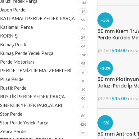
Jaluzi Yedek Parça
143
Japon Perde
14
KATLAMALI PERDE YEDEK PARÇA
-5%
99
Katlamalı Perde
24
50 mm Krem Tru
KORNİŞ
Perde Kurdele Mer
29
Kumaş Perde
64
$
48.00
$
50.60
+ KDV
Kumaş Perde Yedek Parça
158
Perde Motorları
98
-10%
PERDE TEMİZLİK MALZEMELERİ
6
50 mm Platinyu
Plise Perde
30
Jaluzi Perde İp M
Rustik Perde
19
RUSTİK PERDE YEDEK PARÇA
$
45.00
46
$
49.90
+ KDV
SİNEKLİK YEDEK PARÇALARI
1
Stor Perde
60
Stor Perde Yedek Parça
-5%
426
Zebra Perde
23
50 mm Antrasit