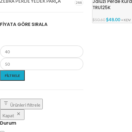
ZEBRA PERDE YEDEK PARÇA
Jaluzi Perde Kurd
288
TRU125K
$
48.00
$
50.60
+ KDV
FIYATA GÖRE SIRALA
FILTRELE
Ürünleri filtrele
Kapat
Durum