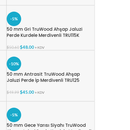
-5%
50 mm Gri TruWood Ahşap Jaluzi
Perde Kurdele Merdivenli TRU115K
$
48.00
$
50.60
+ KDV
-10%
50 mm Antrasit TruWood Ahşap
Jaluzi Perde İp Merdivenli TRU125
$
45.00
$
49.99
+ KDV
-5%
50 mm Gece Yarısı Siyahı TruWood