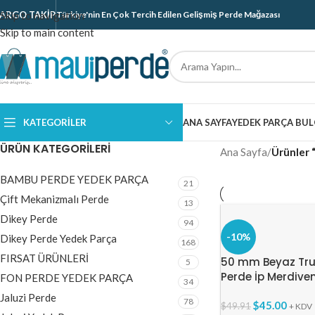
ARGO TAKIP
Skip to navigation
Türkiye'nin En Çok Tercih Edilen Gelişmiş Perde Mağazası
Skip to main content
KATEGORILER
ANA SAYFA
YEDEK PARÇA BUL
ÜRÜN KATEGORILERI
Ana Sayfa
/
Ürünler 
BAMBU PERDE YEDEK PARÇA
21
Çift Mekanizmalı Perde
13
Dikey Perde
94
-10%
Dikey Perde Yedek Parça
168
FIRSAT ÜRÜNLERİ
50 mm Beyaz Tru
5
Perde İp Merdiven
FON PERDE YEDEK PARÇA
34
Jaluzi Perde
78
$
45.00
$
49.91
+ KDV