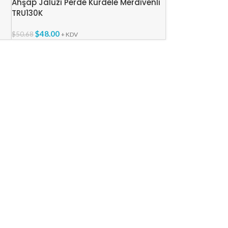
Ahşap Jaluzi Perde Kurdele Merdivenli
TRU130K
$
48.00
$
50.68
+ KDV