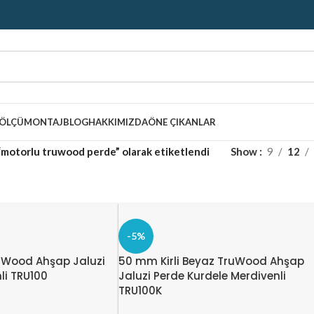
ÖLÇÜ
MONTAJ
BLOG
HAKKIMIZDA
ÖNE ÇIKANLAR
“motorlu truwood perde” olarak etiketlendi
Show
9
12
-5%
Wood Ahşap Jaluzi
50 mm Kirli Beyaz TruWood Ahşap
li TRU100
Jaluzi Perde Kurdele Merdivenli
TRU100K