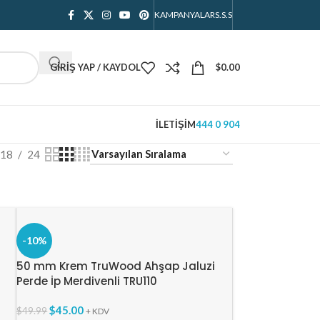
KAMPANYALAR
S.S.S
GIRIŞ YAP / KAYDOL
$
0.00
İLETIŞIM
444 0 904
18
24
-10%
50 mm Krem TruWood Ahşap Jaluzi
Perde İp Merdivenli TRU110
$
45.00
$
49.99
+ KDV