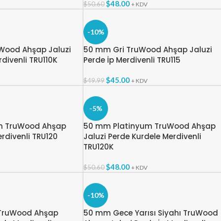
$
48.00
$
50.60
+ KDV
-10%
Wood Ahşap Jaluzi
50 mm Gri TruWood Ahşap Jaluzi
divenli TRU110K
Perde İp Merdivenli TRU115
$
45.00
$
49.99
+ KDV
-5%
m TruWood Ahşap
50 mm Platinyum TruWood Ahşap
erdivenli TRU120
Jaluzi Perde Kurdele Merdivenli
TRU120K
$
48.00
$
50.60
+ KDV
-10%
 TruWood Ahşap
50 mm Gece Yarısı Siyahı TruWood