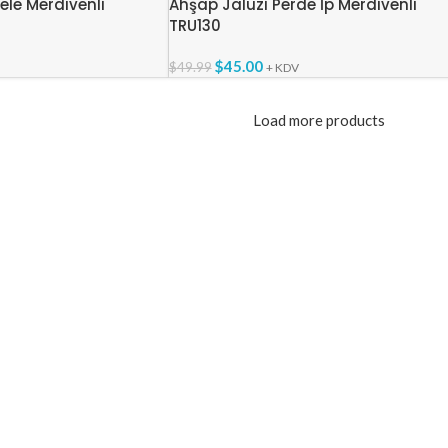
ele Merdivenli
Ahşap Jaluzi Perde İp Merdivenli
TRU130
$
45.00
$
49.99
+ KDV
Load more products