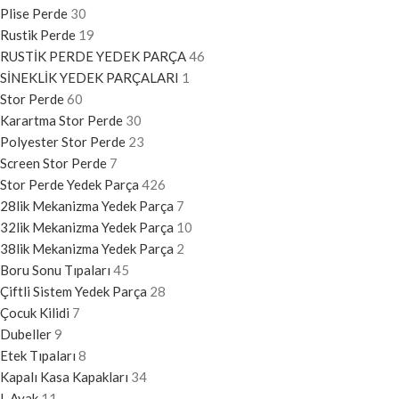
Plise Perde
30
Rustik Perde
19
RUSTİK PERDE YEDEK PARÇA
46
SİNEKLİK YEDEK PARÇALARI
1
Stor Perde
60
Karartma Stor Perde
30
Polyester Stor Perde
23
Screen Stor Perde
7
Stor Perde Yedek Parça
426
28lik Mekanizma Yedek Parça
7
32lik Mekanizma Yedek Parça
10
38lik Mekanizma Yedek Parça
2
Boru Sonu Tıpaları
45
Çiftli Sistem Yedek Parça
28
Çocuk Kilidi
7
Dubeller
9
Etek Tıpaları
8
Kapalı Kasa Kapakları
34
L Ayak
11