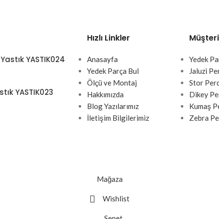
Hızlı Linkler
Müşteri
 Yastık YASTIK024
Anasayfa
Yedek Pa
Yedek Parça Bul
Jaluzi Pe
Ölçü ve Montaj
Stor Per
stık YASTIK023
Hakkımızda
Dikey Pe
Blog Yazılarımız
Kumaş Pe
İletişim Bilgilerimiz
Zebra Pe
Mağaza
Wishlist
Sepet