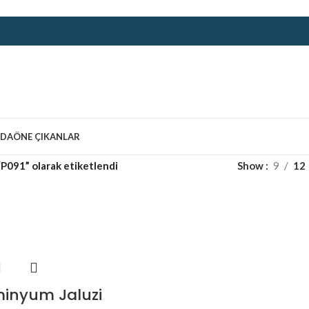
ZDA
ÖNE ÇIKANLAR
“P091” olarak etiketlendi
Show
9
12
minyum Jaluzi