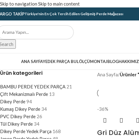
Skip to navigation
Skip to main content
ARGO TAKIP
Türkiye'nin En Çok Tercih Edilen Gelişmiş Perde Mağazası
Search
ategoriler
ANA SAYFA
YEDEK PARÇA BUL
ÖLÇÜ
MONTAJ
BLOG
HAKKIMI
Ürün kategorileri
Ana Sayfa
/
Ürünler 
BAMBU PERDE YEDEK PARÇA
21
Çift Mekanizmalı Perde
13
Dikey Perde
94
Kumaş Dikey Perde
34
-36%
PVC Dikey Perde
26
Tül Dikey Perde
34
Gri Düz Alü
Dikey Perde Yedek Parça
168
Japon Perde Yedek Parça
48