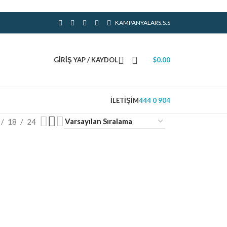
KAMPANYALAR
S.S.S
GIRIŞ YAP / KAYDOL
$
0.00
İLETIŞIM
444 0 904
18
24