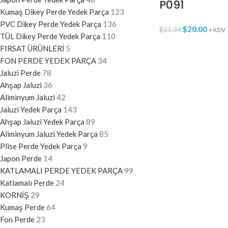
P091
Kumaş Dikey Perde Yedek Parça
123
PVC Dikey Perde Yedek Parça
136
$
20.00
$
31.39
+ KDV
TÜL Dikey Perde Yedek Parça
110
FIRSAT ÜRÜNLERİ
5
FON PERDE YEDEK PARÇA
34
Jaluzi Perde
78
Ahşap Jaluzi
36
Aliminyum Jaluzi
42
Jaluzi Yedek Parça
143
Ahşap Jaluzi Yedek Parça
89
Aliminyum Jaluzi Yedek Parça
85
Plise Perde Yedek Parça
9
Japon Perde
14
KATLAMALI PERDE YEDEK PARÇA
99
Katlamalı Perde
24
KORNİŞ
29
Kumaş Perde
64
Fon Perde
23