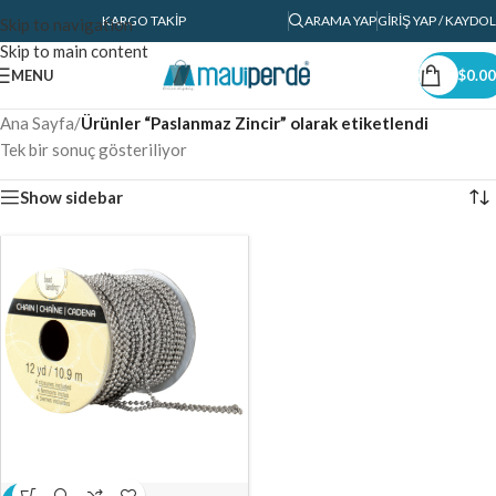
KARGO TAKIP
ARAMA YAP
GIRIŞ YAP / KAYDOL
Skip to navigation
Skip to main content
MENU
$
0.00
Ana Sayfa
/
Ürünler “Paslanmaz Zincir” olarak etiketlendi
Tek bir sonuç gösteriliyor
Show sidebar