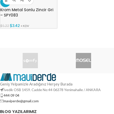
-34%
Krom Metal Sonlu Zincir Gri
– SPY083
$
3.42
$
5.22
+ KDV
Geniş Yelpamizle Aradığınız Herşey Burada
İvedik OSB 1459. Cadde No:44 06378 Yenimahalle / ANKARA
444 09 04
maviperde@gmail.com
BLOG YAZILARIMIZ