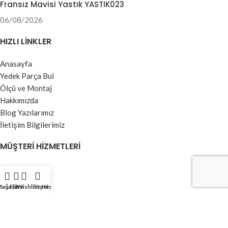
Fransız Mavisi Yastık YASTIK023
06/08/2026
HIZLI LINKLER
Anasayfa
Yedek Parça Bul
Ölçü ve Montaj
Hakkımızda
Blog Yazılarımız
İletişim Bilgilerimiz
MÜŞTERI HIZMETLERI
Yedek Parçalar
Jaluzi Perdeler
Mağaza
Filtre
Wishlist
Sepet
Hesabım
Stor Perdeler
Dikey Perdeler
Kumaş Perdeler