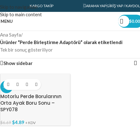
KARGO TAKIP
ARAMA YAP
GIRIŞ YAP / KAYDOL
Skip to navigation
Skip to main content
MENU
$
0.00
Ana Sayfa
/
Ürünler “Perde Birleştirme Adaptörü” olarak etiketlendi
Tek bir sonuç gösteriliyor
Show sidebar
-27%
Motorlu Perde Borularının
Orta Ayak Boru Sonu –
SPY078
$
4.89
$
6.69
+ KDV