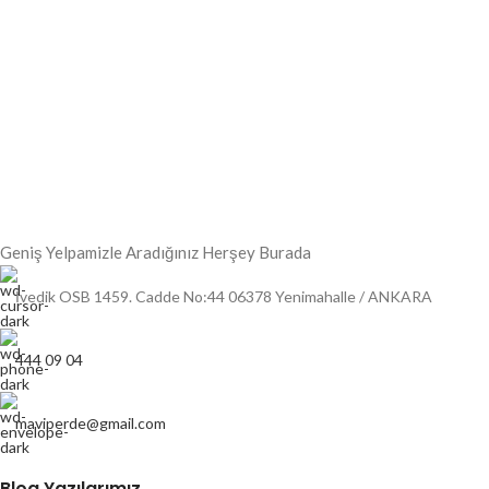
Geniş Yelpamizle Aradığınız Herşey Burada
İvedik OSB 1459. Cadde No:44 06378 Yenimahalle / ANKARA
444 09 04
maviperde@gmail.com
Blog Yazılarımız