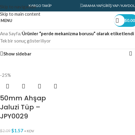
KARGO TAKIP
ARAMA YAP
GIRIŞ YAP / KAYDOL
Skip to navigation
Skip to main content
MENU
$
0.00
Ana Sayfa
/
Ürünler “perde mekanizma borusu” olarak etiketlendi
Tek bir sonuç gösteriliyor
Show sidebar
-25%
50mm Ahşap
Jaluzi Tüp –
JPY0029
$
1.57
$
2.09
+ KDV