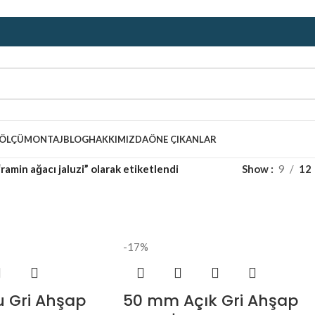
ÖLÇÜ
MONTAJ
BLOG
HAKKIMIZDA
ÖNE ÇIKANLAR
ramin ağacı jaluzi” olarak etiketlendi
Show
9
12
-17%
 Gri Ahşap
50 mm Açık Gri Ahşap