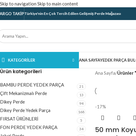
Skip to navigation
Skip to main content
ARGO TAKIP
Türkiye'nin En Çok Tercih Edilen Gelişmiş Perde Mağazası
KATEGORILER
ANA SAYFA
YEDEK PARÇA BUL
Ürün kategorileri
Ana Sayfa
/
Ürünler “
BAMBU PERDE YEDEK PARÇA
21
Çift Mekanizmalı Perde
13
Dikey Perde
94
-17%
Dikey Perde Yedek Parça
168
FIRSAT ÜRÜNLERİ
5
FON PERDE YEDEK PARÇA
50 mm Koyu
34
Jaluzi Perde