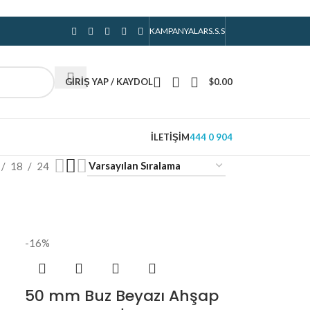
KAMPANYALAR
S.S.S
GIRIŞ YAP / KAYDOL
$
0.00
İLETIŞIM
444 0 904
18
24
-16%
50 mm Buz Beyazı Ahşap