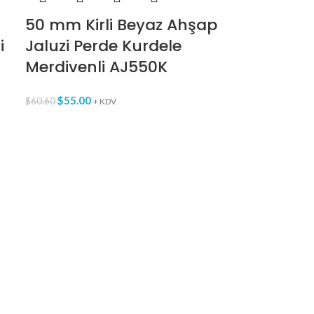
50 mm Kirli Beyaz Ahşap
i
Jaluzi Perde Kurdele
Merdivenli AJ550K
$
55.00
$
60.60
+ KDV