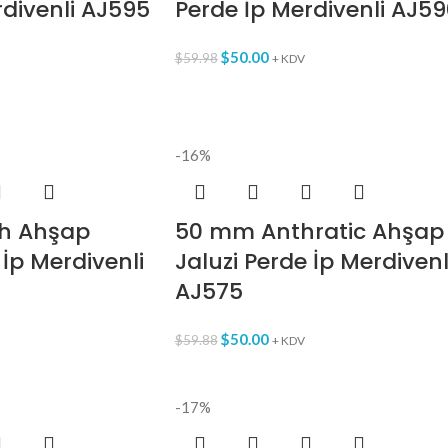
rdivenli AJ595
Perde İp Merdivenli AJ5
$
50.00
$
59.98
+ KDV
-16%
h Ahşap
50 mm Anthratic Ahşap
 İp Merdivenli
Jaluzi Perde İp Merdivenl
AJ575
$
50.00
$
59.88
+ KDV
-17%