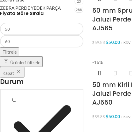
23
ZEBRA PERDE YEDEK PARÇA
50 mm Spru
288
Fiyata Göre Sırala
Jaluzi Perde
AJ565
$
50.00
$
59.88
+ KDV
Filtrele
-16%
Ürünleri filtrele
Kapat
Durum
50 mm Kirli
Jaluzi Perde
AJ550
$
50.00
$
59.88
+ KDV