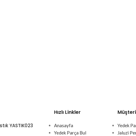
Hızlı Linkler
Müşteri
stık YASTIK023
Anasayfa
Yedek Pa
Yedek Parça Bul
Jaluzi Pe