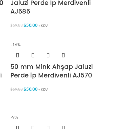
90
Jaluzi Perde İp Merdivenli
AJ585
$
50.00
$
59.88
+ KDV
-16%
50 mm Mink Ahşap Jaluzi
i
Perde İp Merdivenli AJ570
$
50.00
$
59.88
+ KDV
-9%