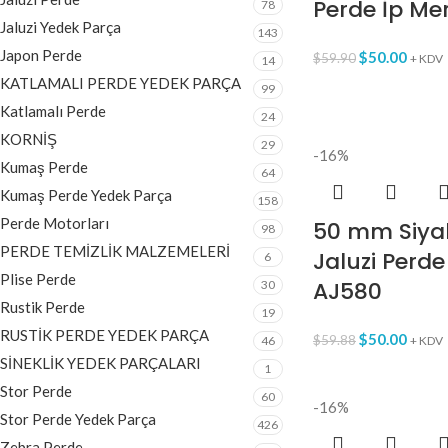
Perde İp Me
78
Jaluzi Yedek Parça
143
Japon Perde
$
50.00
$
59.90
+ KDV
14
KATLAMALI PERDE YEDEK PARÇA
99
Katlamalı Perde
24
KORNİŞ
29
-16%
Kumaş Perde
64
Kumaş Perde Yedek Parça
158
Perde Motorları
50 mm Siya
98
PERDE TEMİZLİK MALZEMELERİ
Jaluzi Perde
6
Plise Perde
AJ580
30
Rustik Perde
19
RUSTİK PERDE YEDEK PARÇA
$
50.00
$
59.88
46
+ KDV
SİNEKLİK YEDEK PARÇALARI
1
Stor Perde
60
-16%
Stor Perde Yedek Parça
426
Zebra Perde