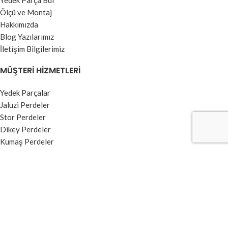
Yedek Parça Bul
Ölçü ve Montaj
Hakkımızda
Blog Yazılarımız
İletişim Bilgilerimiz
MÜŞTERI HIZMETLERI
Yedek Parçalar
Jaluzi Perdeler
Stor Perdeler
Dikey Perdeler
Kumaş Perdeler
Zebra Perdeler
BILGI MENÜSÜ
Kullanım Koşulları ve Üyelik Sözleşmesi
Garanti ve İade Şartları
Ödeme ve Teslimat