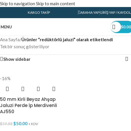
Skip to navigation
Skip to main content
KARGO TAKIP
ARAMA YAP
GIRIŞ YAP / KAYDOL
MENU
$
0.00
Ana Sayfa
/
Ürünler “redüktörlü jaluzi” olarak etiketlendi
Tek bir sonuç gösteriliyor
Show sidebar
-16%
50 mm Kirli Beyaz Ahşap
Jaluzi Perde İp Merdivenli
AJ550
$
50.00
$
59.88
+ KDV