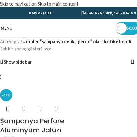
Skip to navigation
Skip to main content
KARGO TAKIP
ARAMA YAP
GIRIŞ YAP / KAYDOL
MENU
$
0.00
Ana Sayfa
/
Ürünler “şampanya delikli perde” olarak etiketlendi
Tek bir sonuç gösteriliyor
Show sidebar
-17%
Şampanya Perfore
Alüminyum Jaluzi