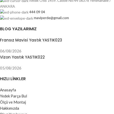
İvedik OSB 1459. Cadde No:44 06378 Yenimahalle /
ANKARA
444 09 04
maviperde@gmail.com
BLOG YAZILARIMIZ
Fransız Mavisi Yastık YASTIK023
06/08/2026
Vizon Yastık YASTIK022
05/08/2026
HIZLI LINKLER
Anasayfa
Yedek Parça Bul
Ölçü ve Montaj
Hakkımızda