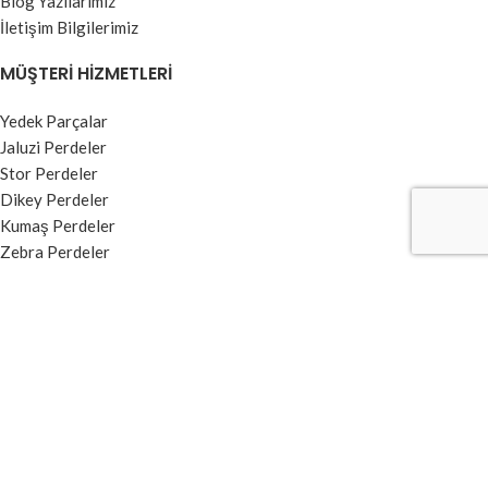
Blog Yazılarımız
İletişim Bilgilerimiz
MÜŞTERI HIZMETLERI
Yedek Parçalar
Jaluzi Perdeler
Stor Perdeler
Dikey Perdeler
Kumaş Perdeler
Zebra Perdeler
BILGI MENÜSÜ
Kullanım Koşulları ve Üyelik Sözleşmesi
Garanti ve İade Şartları
Ödeme ve Teslimat
Gizlilik Sözleşmesi
Banka Hesap Numaraları
Kvkk Aydınlatma Metni