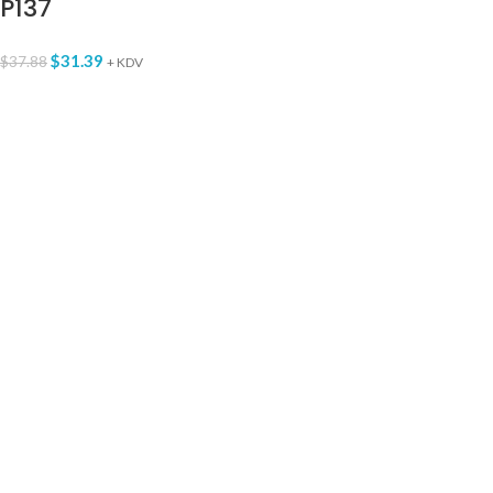
P137
$
31.39
$
37.88
+ KDV