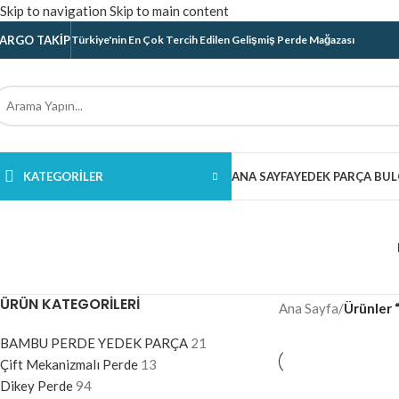
Skip to navigation
Skip to main content
ARGO TAKIP
Türkiye'nin En Çok Tercih Edilen Gelişmiş Perde Mağazası
KATEGORILER
ANA SAYFA
YEDEK PARÇA BUL
ÜRÜN KATEGORILERI
Ana Sayfa
/
Ürünler 
BAMBU PERDE YEDEK PARÇA
21
Çift Mekanizmalı Perde
13
Dikey Perde
94