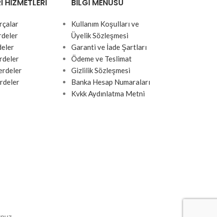
I HIZMETLERI
BILGI MENÜSÜ
rçalar
Kullanım Koşulları ve
rdeler
Üyelik Sözleşmesi
deler
Garanti ve İade Şartları
rdeler
Ödeme ve Teslimat
rdeler
Gizlilik Sözleşmesi
rdeler
Banka Hesap Numaraları
Kvkk Aydınlatma Metni
unuz.