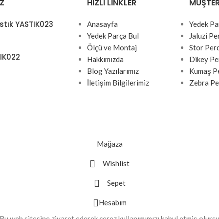
Z
HIZLI LINKLER
MÜŞTER
stık YASTIK023
Anasayfa
Yedek Pa
Yedek Parça Bul
Jaluzi Pe
Ölçü ve Montaj
Stor Per
TIK022
Hakkımızda
Dikey Pe
Blog Yazılarımız
Kumaş Pe
İletişim Bilgilerimiz
Zebra Pe
Mağaza
Wishlist
Sepet
Hesabım
 Bu web sitesine ziyaret ederek çerez kullanımımızı kabul etmiş olurs