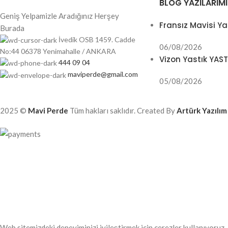
BLOG YAZILARIMI
Geniş Yelpamizle Aradığınız Herşey
Fransız Mavisi Ya
Burada
İvedik OSB 1459. Cadde
06/08/2026
No:44 06378 Yenimahalle / ANKARA
Vizon Yastık YAS
444 09 04
maviperde@gmail.com
05/08/2026
2025 ©
Mavi Perde
Tüm hakları saklıdır. Created By
Artürk Yazılım
Web sitemizdeki deneyiminizi iyileştirmek için çerezler kullanıyoruz.