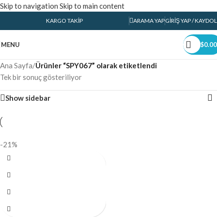
Skip to navigation
Skip to main content
KARGO TAKIP
ARAMA YAP
GIRIŞ YAP / KAYDOL
MENU
$
0.00
Ana Sayfa
/
Ürünler “SPY067” olarak etiketlendi
Tek bir sonuç gösteriliyor
Show sidebar
-21%