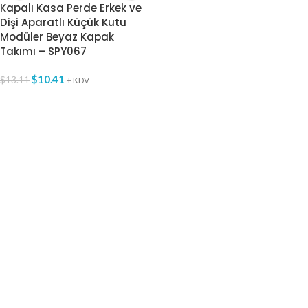
Kapalı Kasa Perde Erkek ve
Dişi Aparatlı Küçük Kutu
Modüler Beyaz Kapak
Takımı – SPY067
$
10.41
$
13.11
+ KDV