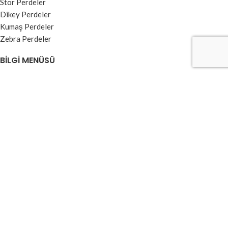
Stor Perdeler
Dikey Perdeler
Kumaş Perdeler
Zebra Perdeler
BILGI MENÜSÜ
Kullanım Koşulları ve Üyelik Sözleşmesi
Garanti ve İade Şartları
Ödeme ve Teslimat
Gizlilik Sözleşmesi
Banka Hesap Numaraları
Kvkk Aydınlatma Metni
2025 ©
Mavi Perde
Tüm hakları saklıdır. Created By
Artürk Yazılım
Mağaza
Filtre