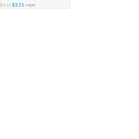
$
3.11
$
4.11
+ KDV