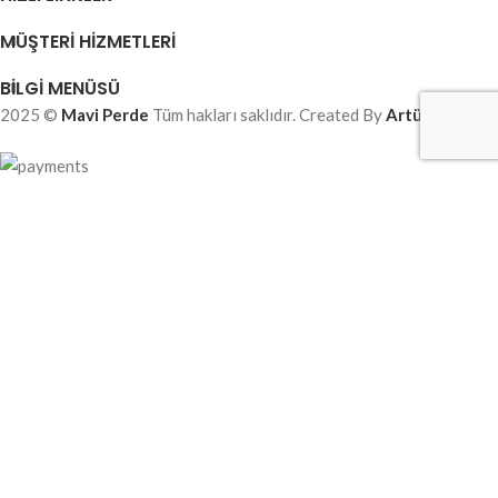
MÜŞTERI HIZMETLERI
BILGI MENÜSÜ
2025 ©
Mavi Perde
Tüm hakları saklıdır. Created By
Artürk Yazılım
Mağaza
Filtre
Wishlist
Sepet
Hesabım
Web sitemizdeki deneyiminizi iyileştirmek için çerezler kullanıyoruz.
Bu web sitesine ziyaret ederek çerez kullanımımızı kabul etmiş
olursunuz.
KABUL ET