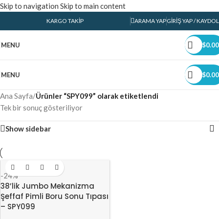
Skip to navigation
Skip to main content
KARGO TAKIP
ARAMA YAP
GIRIŞ YAP / KAYDOL
MENU
$
0.00
MENU
$
0.00
Ana Sayfa
/
Ürünler “SPY099” olarak etiketlendi
Tek bir sonuç gösteriliyor
Show sidebar
-24%
38’lik Jumbo Mekanizma
Şeffaf Pimli Boru Sonu Tıpası
– SPY099