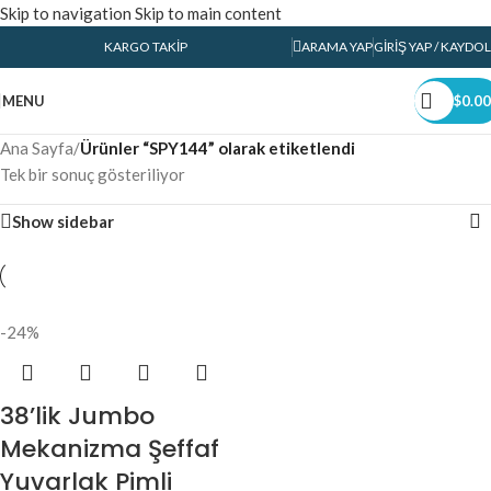
Skip to navigation
Skip to main content
KARGO TAKIP
ARAMA YAP
GIRIŞ YAP / KAYDOL
MENU
$
0.00
Ana Sayfa
/
Ürünler “SPY144” olarak etiketlendi
Tek bir sonuç gösteriliyor
Show sidebar
-24%
38’lik Jumbo
Mekanizma Şeffaf
Yuvarlak Pimli