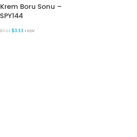
Krem Boru Sonu –
SPY144
$
3.11
$
4.11
+ KDV