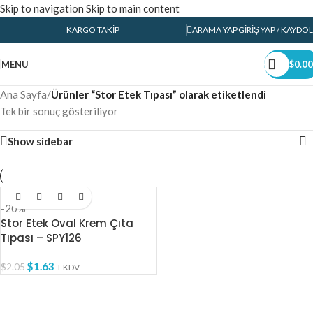
Skip to navigation
Skip to main content
KARGO TAKIP
ARAMA YAP
GIRIŞ YAP / KAYDOL
MENU
$
0.00
Ana Sayfa
/
Ürünler “Stor Etek Tıpası” olarak etiketlendi
Tek bir sonuç gösteriliyor
Show sidebar
-20%
Stor Etek Oval Krem Çıta
Tıpası – SPY126
$
1.63
$
2.05
+ KDV