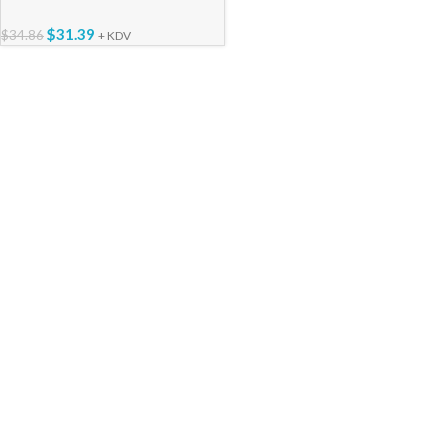
$
31.39
$
34.86
+ KDV