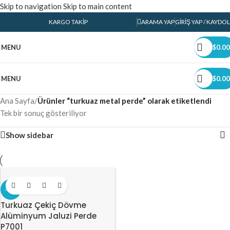
Skip to navigation
Skip to main content
KARGO TAKIP
ARAMA YAP
GIRIŞ YAP / KAYDOL
MENU
$
0.00
MENU
$
0.00
Ana Sayfa
/
Ürünler “turkuaz metal perde” olarak etiketlendi
Tek bir sonuç gösteriliyor
Show sidebar
-10%
Turkuaz Çekiç Dövme
Alüminyum Jaluzi Perde
P7001