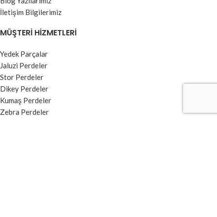
Blog Yazılarımız
İletişim Bilgilerimiz
MÜŞTERI HIZMETLERI
Yedek Parçalar
Jaluzi Perdeler
Stor Perdeler
Dikey Perdeler
Kumaş Perdeler
Zebra Perdeler
BILGI MENÜSÜ
Kullanım Koşulları ve Üyelik Sözleşmesi
Garanti ve İade Şartları
Ödeme ve Teslimat
Gizlilik Sözleşmesi
Banka Hesap Numaraları
Kvkk Aydınlatma Metni