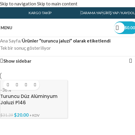
Skip to navigation
Skip to main content
KARGO TAKIP
ARAMA YAP
GIRIŞ YAP / KAYDOL
MENU
$
0.00
Ana Sayfa
/
Ürünler “turuncu jaluzi” olarak etiketlendi
Tek bir sonuç gösteriliyor
Show sidebar
-36%
Turuncu Düz Alüminyum
Jaluzi P146
$
20.00
$
31.39
+ KDV