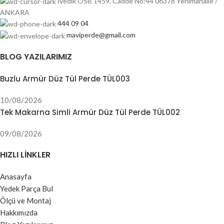
İvedik OSB 1459. Cadde No:44 06378 Yenimahalle /
ANKARA
444 09 04
maviperde@gmail.com
BLOG YAZILARIMIZ
Buzlu Armür Düz Tül Perde TÜL003
10/08/2026
Tek Makarna Simli Armür Düz Tül Perde TÜL002
09/08/2026
HIZLI LINKLER
Anasayfa
Yedek Parça Bul
Ölçü ve Montaj
Hakkımızda