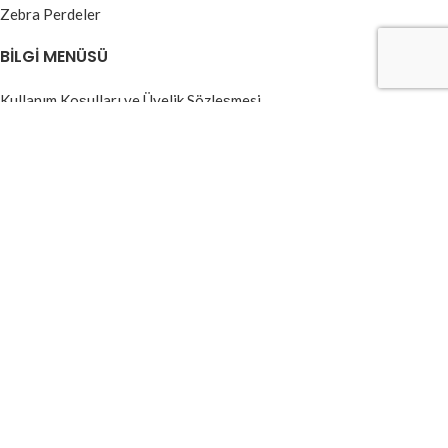
Zebra Perdeler
BILGI MENÜSÜ
Kullanım Koşulları ve Üyelik Sözleşmesi
Garanti ve İade Şartları
Ödeme ve Teslimat
Gizlilik Sözleşmesi
Banka Hesap Numaraları
Kvkk Aydınlatma Metni
2025 ©
Mavi Perde
Tüm hakları saklıdır. Created By
Artürk Yazılım
Mağaza
Filtre
Wishlist
Sepet