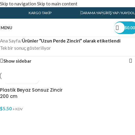
Skip to navigation
Skip to main content
KARGO TAKIP
ARAMA YAP
GIRIŞ YAP / KAYDOL
MENU
$
0.00
Ana Sayfa
/
Ürünler “Uzun Perde Zinciri” olarak etiketlendi
Tek bir sonuç gösteriliyor
Show sidebar
Plastik Beyaz Sonsuz Zincir
200 cm
$
5.50
+ KDV