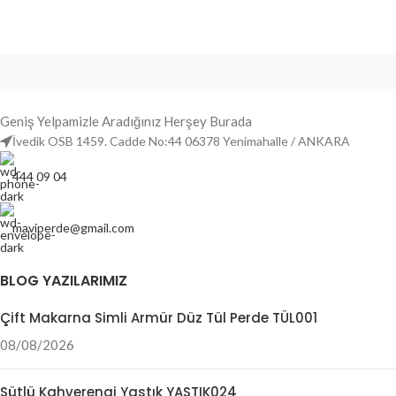
Geniş Yelpamizle Aradığınız Herşey Burada
İvedik OSB 1459. Cadde No:44 06378 Yenimahalle / ANKARA
444 09 04
maviperde@gmail.com
BLOG YAZILARIMIZ
Çift Makarna Simli Armür Düz Tül Perde TÜL001
08/08/2026
Sütlü Kahverengi Yastık YASTIK024