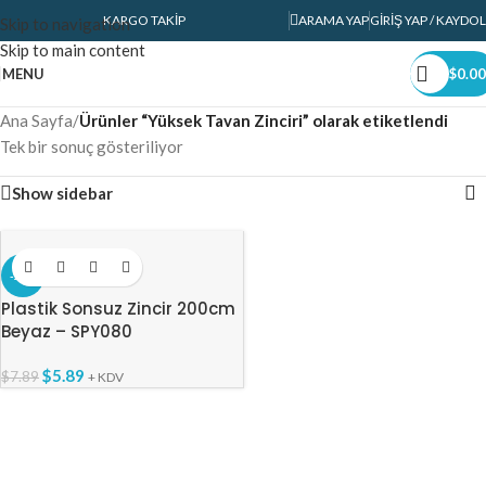
KARGO TAKIP
ARAMA YAP
GIRIŞ YAP / KAYDOL
Skip to navigation
Skip to main content
MENU
$
0.00
Ana Sayfa
/
Ürünler “Yüksek Tavan Zinciri” olarak etiketlendi
Tek bir sonuç gösteriliyor
Show sidebar
-25%
Plastik Sonsuz Zincir 200cm
Beyaz – SPY080
$
5.89
$
7.89
+ KDV