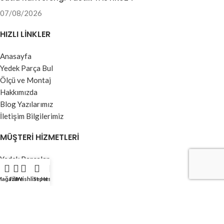
07/08/2026
HIZLI LINKLER
Anasayfa
Yedek Parça Bul
Ölçü ve Montaj
Hakkımızda
Blog Yazılarımız
İletişim Bilgilerimiz
MÜŞTERI HIZMETLERI
Yedek Parçalar
Jaluzi Perdeler
Mağaza
Filtre
Wishlist
Sepet
Hesabım
Stor Perdeler
Dikey Perdeler
Kumaş Perdeler
Zebra Perdeler