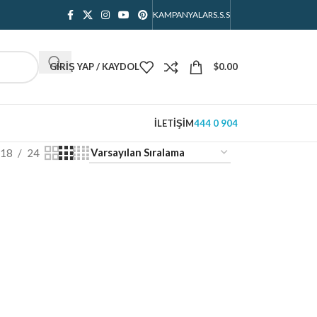
KAMPANYALAR
S.S.S
GIRIŞ YAP / KAYDOL
$
0.00
İLETIŞIM
444 0 904
18
24