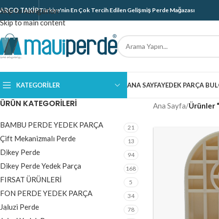
ARGO TAKIP
Skip to navigation
Türkiye'nin En Çok Tercih Edilen Gelişmiş Perde Mağazası
Skip to main content
KATEGORILER
ANA SAYFA
YEDEK PARÇA BUL
ÜRÜN KATEGORILERI
Ana Sayfa
/
Ürünler 
BAMBU PERDE YEDEK PARÇA
21
Çift Mekanizmalı Perde
13
Dikey Perde
94
Dikey Perde Yedek Parça
168
FIRSAT ÜRÜNLERİ
5
FON PERDE YEDEK PARÇA
34
Jaluzi Perde
78