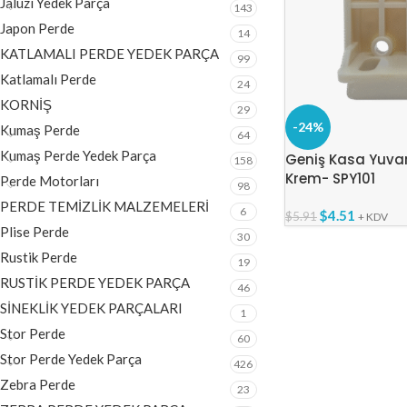
Jaluzi Yedek Parça
143
Japon Perde
14
KATLAMALI PERDE YEDEK PARÇA
99
Katlamalı Perde
24
KORNİŞ
29
-24%
Kumaş Perde
64
Kumaş Perde Yedek Parça
Geniş Kasa Yuvarl
158
Krem- SPY101
Perde Motorları
98
PERDE TEMİZLİK MALZEMELERİ
6
$
4.51
$
5.91
+ KDV
Plise Perde
30
Rustik Perde
19
RUSTİK PERDE YEDEK PARÇA
46
SİNEKLİK YEDEK PARÇALARI
1
Stor Perde
60
Stor Perde Yedek Parça
426
Zebra Perde
23