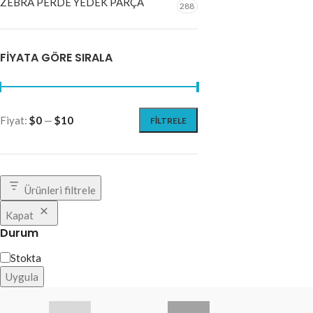
ZEBRA PERDE YEDEK PARÇA
288
FIYATA GÖRE SIRALA
Fiyat:
$0
—
$10
FILTRELE
Ürünleri filtrele
Kapat
Durum
Stokta
Uygula